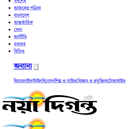
সর্বশেষ
আজকের পত্রিকা
বাংলাদেশ
আন্তর্জাতিক
খেলা
অর্থনীতি
মতামত
ভিডিও
অন্যান্য
ফিচার
লাইফস্টাইল
বিনোদন
শিল্প ও সাহিত্য
বিজ্ঞান ও প্রযুক্তি
ফটো
আর্কাইভ