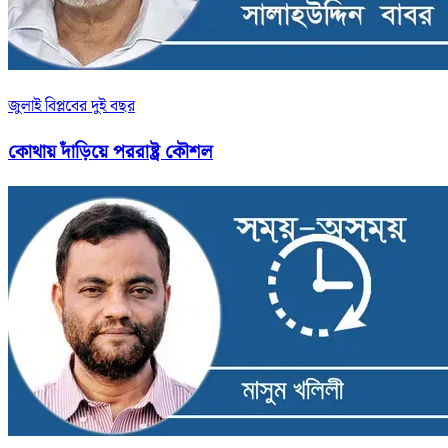
জুলাই বিপ্লবের দুই বছর
কোথায় দাঁড়িয়ে পররাষ্ট্র কৌশল