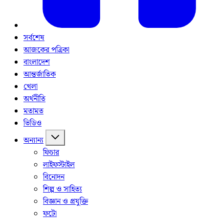
সর্বশেষ
আজকের পত্রিকা
বাংলাদেশ
আন্তর্জাতিক
খেলা
অর্থনীতি
মতামত
ভিডিও
অন্যান্য
ফিচার
লাইফস্টাইল
বিনোদন
শিল্প ও সাহিত্য
বিজ্ঞান ও প্রযুক্তি
ফটো