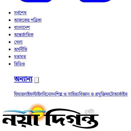
সর্বশেষ
আজকের পত্রিকা
বাংলাদেশ
আন্তর্জাতিক
খেলা
অর্থনীতি
মতামত
ভিডিও
অন্যান্য
ফিচার
লাইফস্টাইল
বিনোদন
শিল্প ও সাহিত্য
বিজ্ঞান ও প্রযুক্তি
ফটো
আর্কাইভ