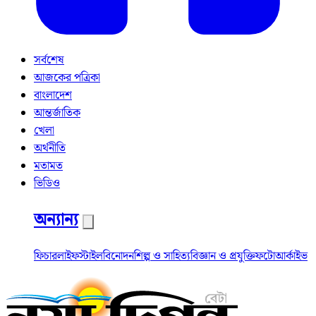
সর্বশেষ
আজকের পত্রিকা
বাংলাদেশ
আন্তর্জাতিক
খেলা
অর্থনীতি
মতামত
ভিডিও
অন্যান্য
ফিচার
লাইফস্টাইল
বিনোদন
শিল্প ও সাহিত্য
বিজ্ঞান ও প্রযুক্তি
ফটো
আর্কাইভ