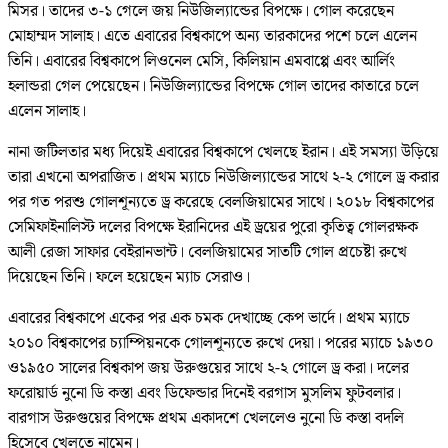
মিসর। তাদের ৩-১ গেলে জয় নিউজিল্যান্ডের বিপক্ষে। গোল করেছেন
মোহাম্মদ সালাহ। এতে এবারের বিশ্বকাপে অন্য তারকাদের পশে চলে এলেন
তিনি। এবারের বিশ্বকাপে লিওনেল মেসি, কিলিয়ান এমবাপ্পে এবং আর্লিং
হলান্ডরা গেল পেয়েছেন। নিউজিল্যান্ডের বিপক্ষে গোল তাদের কাতারে চলে
এলেন সালাহ।
নানা জটিলতার মধ্য দিয়েই এবারের বিশ্বকাপে খেলছে ইরান। এই সমস্যা উড়িয়ে
তারা এখনো অপরাজিত। প্রথম ম্যাচে নিউজিল্যান্ডের সাথে ২-২ গোলে ড্র করার
পর গত পরশু গোলশূন্যতে ড্র করেছে বেলজিয়ামের সাথে। ২০১৮ বিশ্বকাপের
সেমিফাইনালিস্ট দলের বিপক্ষে ইরানিদের এই ড্রয়ের পুরো কৃতিত্ব গোলরক্ষক
আলী রেজা সাফার বেইরানভান্ট। বেলজিয়ামের সাতটি গোল প্রচেষ্টা রুখে
দিয়েছেন তিনি। ফলে হয়েছেন ম্যাচ সেরাও।
এবারের বিশ্বকাপে একের পর এক চমক দেখাচ্ছে কেপ ভার্দে। প্রথম ম্যাচে
২০১০ বিশ্বকাপের চ্যাম্পিয়নকে গোলশূন্যতে রুখে দেয়া। পরের ম্যাচে ১৯৩০
ও১৯৫০ সালের বিশ্বকাপ জয় উরুগুয়ের সাথে ২-২ গোলে ড্র করা। দলের
ফরোয়ার্ড নুনো ডি কস্তা এবং ডিফেন্ডার দিনেই বরগাস মুসলিম ফুটবলার।
বারগাস উরুগুয়ের বিপক্ষে প্রথম একাদশে খেললেও নুনো ডি কস্তা বদলি
হিসেবে খেলতে নামেন।