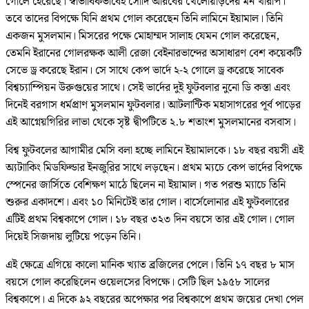
গোলে হেরেছে। স্বাভাবিকভাবেই সৌদি আরবের খেলোয়াড়দের মন খারাপ।
তবে তাদের বিপক্ষে যিনি প্রথম গোল করেছেন তিনি লামিনে ইয়ামাল। তিনি
একজন মুসলমান। মিসরের পক্ষে মোহাম্মদ সালাহ যেমন গোল করেছেন,
তেমনি ইরানের গোলরক্ষক আলী রেজা বেইনারভান্দের অসাধারণ বেশ কয়েকটি
সেভে ড্র করেছে ইরান। সে সাথে কেপ ভার্দে ২-২ গোলে ড্র করেছে সাবেক
বিশ্বচ্যাম্পিয়ন উরুগুয়ের সাথে। সেই ভার্দের দুই ফুটবলার নুনো ডি কস্তা এবং
দিনেই বরগাস ধর্মপ্রাণ মুসলমান ফুটবলার। আটলান্টিক মহাসাগরের পূর্ব পাড়ের
এই আগ্নেয়গিরির লাভা থেকে সৃষ্ট দ্বীপটিতে ২.৮ শতাংশ মুসলমানের বসবাস।
বিশ্ব ফুটবলের আগামীর মেসি বলা হচ্ছে লামিনে ইয়ামালকে। ১৮ বছর বয়সী এই
অ্যটাাকিং মিডফিল্ডার ইনজুরির সাথে লড়ছেন। প্রথম ম্যচে কেপ ভার্দের বিপক্ষে
স্পেনের জার্সিতে বেশিক্ষণ মাঠে ছিলেন না ইয়ামাল। গত পরশু ম্যাচে তিনি
শুরুর একাদশে। এবং ১০ মিনিটেই তার গোল। বার্সেলোনার এই ফুটবলারের
এটিই প্রথম বিশ্বকাপে গোল। ১৮ বছর ৩২৩ দিন বয়সে তার এই গোল। গোল
দিয়েই সিজদায় লুটিয়ে পড়েন তিনি।
এই ক্ষেত্রে এগিয়ে কালো মানিক খ্যাত ব্রজিলের পেলে। তিনি ১৭ বছর ৮ মাস
বয়সে গোল করেছিলেন ওয়েলসের বিপক্ষে। সেটি ছিল ১৯৫৮ সালের
বিশ্বকাপে। এ দিকে ৯২ বছরের অপেক্ষার পর বিশ্বকাপে প্রথম জয়ের দেখা পেল