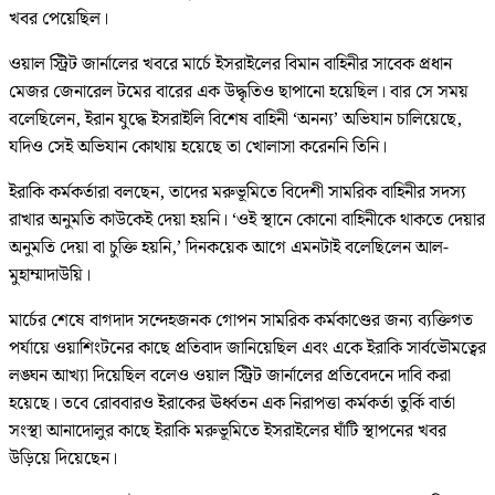
খবর পেয়েছিল।
ওয়াল স্ট্রিট জার্নালের খবরে মার্চে ইসরাইলের বিমান বাহিনীর সাবেক প্রধান
মেজর জেনারেল টমের বারের এক উদ্ধৃতিও ছাপানো হয়েছিল। বার সে সময়
বলেছিলেন, ইরান যুদ্ধে ইসরাইলি বিশেষ বাহিনী ‘অনন্য’ অভিযান চালিয়েছে,
যদিও সেই অভিযান কোথায় হয়েছে তা খোলাসা করেননি তিনি।
ইরাকি কর্মকর্তারা বলছেন, তাদের মরুভূমিতে বিদেশী সামরিক বাহিনীর সদস্য
রাখার অনুমতি কাউকেই দেয়া হয়নি। ‘ওই স্থানে কোনো বাহিনীকে থাকতে দেয়ার
অনুমতি দেয়া বা চুক্তি হয়নি,’ দিনকয়েক আগে এমনটাই বলেছিলেন আল-
মুহাম্মাদাউয়ি।
মার্চের শেষে বাগদাদ সন্দেহজনক গোপন সামরিক কর্মকাণ্ডের জন্য ব্যক্তিগত
পর্যায়ে ওয়াশিংটনের কাছে প্রতিবাদ জানিয়েছিল এবং একে ইরাকি সার্বভৌমত্বের
লঙ্ঘন আখ্যা দিয়েছিল বলেও ওয়াল স্ট্রিট জার্নালের প্রতিবেদনে দাবি করা
হয়েছে। তবে রোববারও ইরাকের ঊর্ধ্বতন এক নিরাপত্তা কর্মকর্তা তুর্কি বার্তা
সংস্থা আনাদোলুর কাছে ইরাকি মরুভূমিতে ইসরাইলের ঘাঁটি স্থাপনের খবর
উড়িয়ে দিয়েছেন।