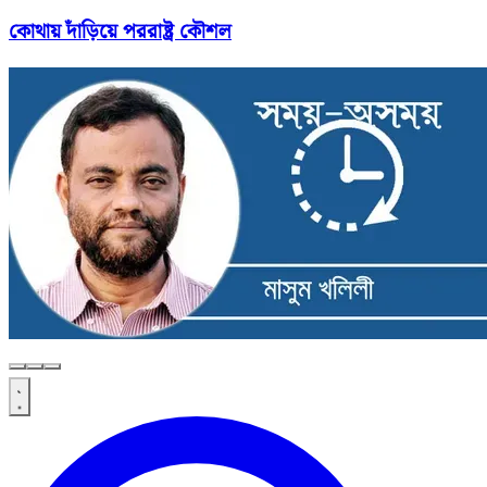
কোথায় দাঁড়িয়ে পররাষ্ট্র কৌশল