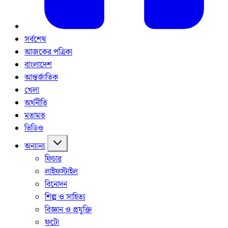
সর্বশেষ
আজকের পত্রিকা
বাংলাদেশ
আন্তর্জাতিক
খেলা
অর্থনীতি
মতামত
ভিডিও
অন্যান্য
ফিচার
লাইফস্টাইল
বিনোদন
শিল্প ও সাহিত্য
বিজ্ঞান ও প্রযুক্তি
ফটো