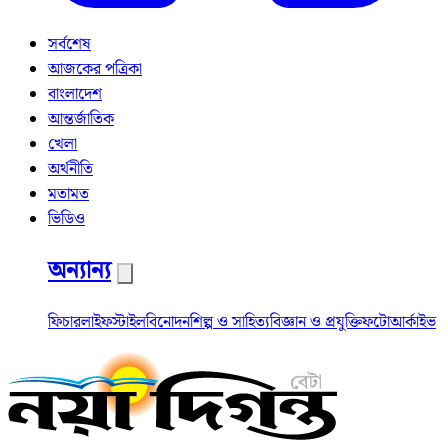
সর্বশেষ
আজকের পত্রিকা
বাংলাদেশ
আন্তর্জাতিক
খেলা
অর্থনীতি
মতামত
ভিডিও
অন্যান্য
ফিচার
লাইফস্টাইল
বিনোদন
শিল্প ও সাহিত্য
বিজ্ঞান ও প্রযুক্তি
ফটো
আর্কাইভ