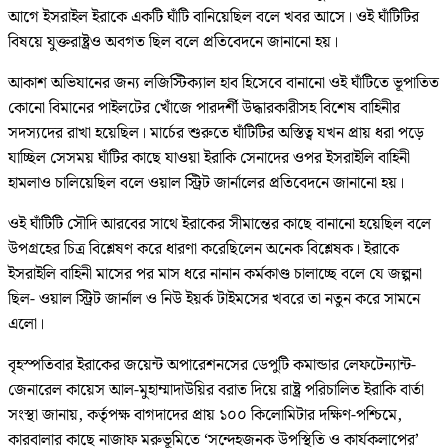
আগে ইসরাইল ইরাকে একটি ঘাঁটি বানিয়েছিল বলে খবর আসে। ওই ঘাঁটিটির
বিষয়ে যুক্তরাষ্ট্রও অবগত ছিল বলে প্রতিবেদনে জানানো হয়।
আকাশ অভিযানের জন্য লজিস্টিক্যাল হাব হিসেবে বানানো ওই ঘাঁটিতে ভূপাতিত
কোনো বিমানের পাইলটের খোঁজে পারদর্শী উদ্ধারকারীসহ বিশেষ বাহিনীর
সদস্যদের রাখা হয়েছিল। মার্চের শুরুতে ঘাঁটিটির অস্তিত্ব যখন প্রায় ধরা পড়ে
যাচ্ছিল সেসময় ঘাঁটির কাছে যাওয়া ইরাকি সেনাদের ওপর ইসরাইলি বাহিনী
হামলাও চালিয়েছিল বলে ওয়াল স্ট্রিট জার্নালের প্রতিবেদনে জানানো হয়।
ওই ঘাঁটিটি সৌদি আরবের সাথে ইরাকের সীমান্তের কাছে বানানো হয়েছিল বলে
উপগ্রহের চিত্র বিশ্লেষণ করে ধারণা করেছিলেন অনেক বিশ্লেষক। ইরাকে
ইসরাইলি বাহিনী মাসের পর মাস ধরে নানান কর্মকাণ্ড চালাচ্ছে বলে যে জল্পনা
ছিল- ওয়াল স্ট্রিট জার্নাল ও নিউ ইয়র্ক টাইমসের খবরে তা নতুন করে সামনে
এলো।
বৃহস্পতিবার ইরাকের জয়েন্ট অপারেশনসের ডেপুটি কমান্ডার লেফটেন্যান্ট-
জেনারেল কায়েস আল-মুহাম্মাদাউয়ির বরাত দিয়ে রাষ্ট্র পরিচালিত ইরাকি বার্তা
সংস্থা জানায়, কর্তৃপক্ষ বাগদাদের প্রায় ১০০ কিলোমিটার দক্ষিণ-পশ্চিমে,
কারবালার কাছে নাজাফ মরুভূমিতে ‘সন্দেহজনক উপস্থিতি ও কার্যকলাপের’