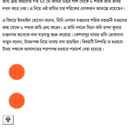
জমি ক্রয় করলেও গত ২০ মে জমির উত্তর পাশ থেকে ৮ শতক জমি জবর
দখল করে নেয়। এ নিয়ে ওই জমির চার শরিকের লোকজন আতঙ্কে রয়েছেন।
এ বিষয়ে ইসমাইল হোসেন বলেন, তিনি নেপাল মণ্ডলের শরিক মহারানী মণ্ডলের
কাছ থেকে ৮ শতক জমি ক্রয় করেন। এ জমি দখলে নিলে বাদি তপন কুমার
মণ্ডলসহ অনেকে নানা ষড়যন্ত্র শুরু করেছে। কেশবপুর থানার ওসি রোকসানা
খাতুন বলেন, উভয়পক্ষ নিয়ে থানায় বসা হয়েছিল। বিষয়টি নিষ্পত্তি না হওয়ায
উভয় পক্ষকে আদালতের শরণাপন্ন হওয়ার পরামর্শ দেয়া হয়েছে।