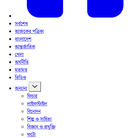
সর্বশেষ
আজকের পত্রিকা
বাংলাদেশ
আন্তর্জাতিক
খেলা
অর্থনীতি
মতামত
ভিডিও
অন্যান্য
ফিচার
লাইফস্টাইল
বিনোদন
শিল্প ও সাহিত্য
বিজ্ঞান ও প্রযুক্তি
ফটো