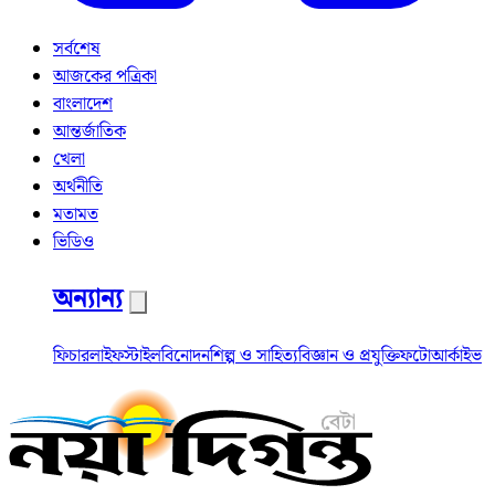
সর্বশেষ
আজকের পত্রিকা
বাংলাদেশ
আন্তর্জাতিক
খেলা
অর্থনীতি
মতামত
ভিডিও
অন্যান্য
ফিচার
লাইফস্টাইল
বিনোদন
শিল্প ও সাহিত্য
বিজ্ঞান ও প্রযুক্তি
ফটো
আর্কাইভ