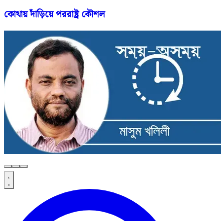
কোথায় দাঁড়িয়ে পররাষ্ট্র কৌশল