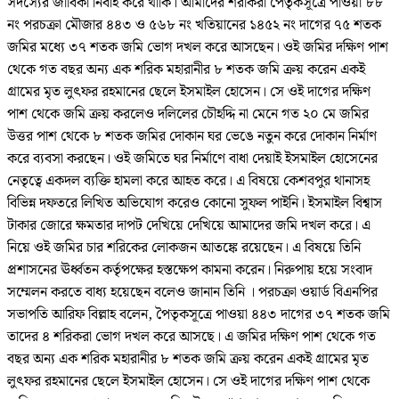
সদস্যের জীবিকা নির্বাহ করে থাকি। আমাদের শরীকরা পৈতৃকসূত্রে পাওয়া ৮৮
নং পরচক্রা মৌজার ৪৪৩ ও ৫৬৮ নং খতিয়ানের ১৪৫২ নং দাগের ৭৫ শতক
জমির মধ্যে ৩৭ শতক জমি ভোগ দখল করে আসছেন। ওই জমির দক্ষিণ পাশ
থেকে গত বছর অন্য এক শরিক মহারানীর ৮ শতক জমি ক্রয় করেন একই
গ্রামের মৃত লুৎফর রহমানের ছেলে ইসমাইল হোসেন। সে ওই দাগের দক্ষিণ
পাশ থেকে জমি ক্রয় করলেও দলিলের চৌহদ্দি না মেনে গত ২০ মে জমির
উত্তর পাশ থেকে ৮ শতক জমির দোকান ঘর ভেঙে নতুন করে দোকান নির্মাণ
করে ব্যবসা করছেন। ওই জমিতে ঘর নির্মাণে বাধা দেয়াই ইসমাইল হোসেনের
নেতৃত্বে একদল ব্যক্তি হামলা করে আহত করে। এ বিষয়ে কেশবপুর থানাসহ
বিভিন্ন দফতরে লিখিত অভিযোগ করেও কোনো সুফল পাইনি। ইসমাইল বিশ্বাস
টাকার জোরে ক্ষমতার দাপট দেখিয়ে দেখিয়ে আমাদের জমি দখল করে। এ
নিয়ে ওই জমির চার শরিকের লোকজন আতঙ্কে রয়েছেন। এ বিষয়ে তিনি
প্রশাসনের ঊর্ধ্বতন কর্তৃপক্ষের হস্তক্ষেপ কামনা করেন। নিরুপায় হয়ে সংবাদ
সম্মেলন করতে বাধ্য হয়েছেন বলেও জানান তিনি । পরচক্রা ওয়ার্ড বিএনপির
সভাপতি আরিফ বিল্লাহ বলেন, পৈতৃকসূত্রে পাওয়া ৪৪৩ দাগের ৩৭ শতক জমি
তাদের ৪ শরিকরা ভোগ দখল করে আসছে। এ জমির দক্ষিণ পাশ থেকে গত
বছর অন্য এক শরিক মহারানীর ৮ শতক জমি ক্রয় করেন একই গ্রামের মৃত
লুৎফর রহমানের ছেলে ইসমাইল হোসেন। সে ওই দাগের দক্ষিণ পাশ থেকে