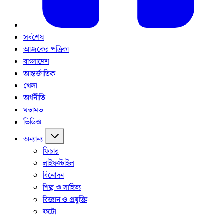
সর্বশেষ
আজকের পত্রিকা
বাংলাদেশ
আন্তর্জাতিক
খেলা
অর্থনীতি
মতামত
ভিডিও
অন্যান্য
ফিচার
লাইফস্টাইল
বিনোদন
শিল্প ও সাহিত্য
বিজ্ঞান ও প্রযুক্তি
ফটো