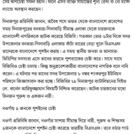
সেই অপচেষ্টা সফল হয়নি। ফলে এসব ব্যক্তি সীমান্তের শূন্য রেখা বা নো ম্যান্স
ল্যান্ডে অবস্থান করছেন।
দিনাজপুর প্রতিনিধি জানান, অবৈধ পথে ভারত থেকে বাংলাদেশে প্রবেশের
সময় দিনাজপুরের বনতারা-গিলাবাড়ি সীমান্ত এলাকা থেকে চারজনকে
বাংলাদেশী নাগরিককে আটক করেছে বিজিবি। গতকাল ভোর ৬টার দিকে সদর
উপজেলার বনতারা-গিলাবাড়ি এলাকায় কাঁটা তারের বেড়া খুলে বিএসএফ
তাদেরকে বাংলাদেশে পুশইন করায়। এ সময় স্থানীয় জনতা ও আনসার-
ভিডিপির সদস্যরা এসে তাদের ভারতে পুশব্যাকের চেষ্টা করে। সাথে সাথে
বিজিবিও চেষ্টা চালায়। কিন্তু অনুপ্রবেশকারীরা বাংলাদেশের নাগরিক বলে দাবি
করেন। এ ঘটনার পর তাদের সদর উপজেলার ৮ নম্বর শংকরপুর ইউনিয়ন
পরিষদে জিজ্ঞাসাবাদ করা হচ্ছে। বিজিবির ২৯ দিনাজপুর ব্যাটালিয়নের সিইও
লে. কর্নেল আরিফুজ্জামান বিষয়টি নিশ্চিত করেছেন। আটক চারজনের মধ্যে
তিনজন পুরুষ ও একজন নারী।
নওগাঁয় ৯ জনকে পুশইনের চেষ্টা
নওগাঁ প্রতিনিধি জানান, নওগাঁর সাপাহা সীমান্ত দিয়ে নারী, পুরুষ ও শিশুসহ
৯জনকে বাংলাদেশে পুশইন চেষ্টা করেছে ভারতীয় বিএসএফ। তবে বর্ডার গার্ড