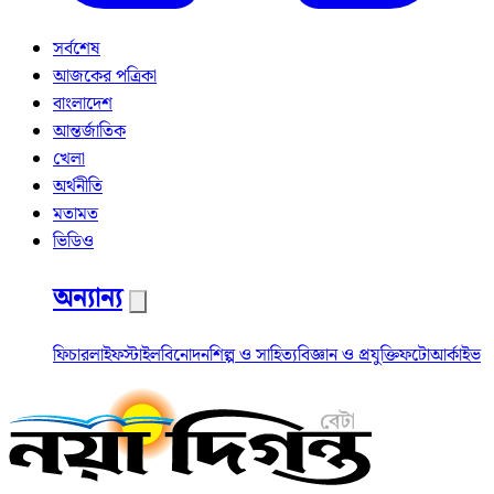
সর্বশেষ
আজকের পত্রিকা
বাংলাদেশ
আন্তর্জাতিক
খেলা
অর্থনীতি
মতামত
ভিডিও
অন্যান্য
ফিচার
লাইফস্টাইল
বিনোদন
শিল্প ও সাহিত্য
বিজ্ঞান ও প্রযুক্তি
ফটো
আর্কাইভ