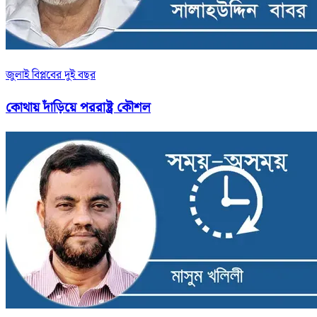
জুলাই বিপ্লবের দুই বছর
কোথায় দাঁড়িয়ে পররাষ্ট্র কৌশল