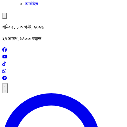
আর্কাইভ
শনিবার, ৮ আগস্ট, ২০২৬
২৪ শ্রাবণ, ১৪৩৩ বঙ্গাব্দ