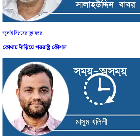
জুলাই বিপ্লবের দুই বছর
কোথায় দাঁড়িয়ে পররাষ্ট্র কৌশল