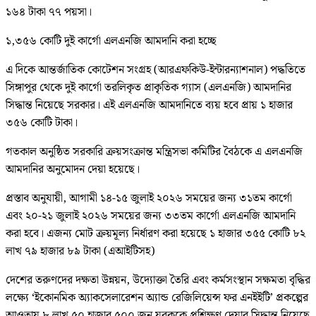
১৬৪ টাকা ৭৭ পয়সা।
১,৩৫৬ কোটি দুই কার্গো এলএনজি আমদানি করা হচ্ছে
এ দিকে আন্তর্জাতিক কোটেশন সংগ্রহ (আরএফকিউ-ইন্টারন্যাশনাল) পদ্ধতিতে
সিঙ্গাপুর থেকে দুই কার্গো তরলিকৃত প্রাকৃতিক গ্যাস (এলএনজি) আমদানির
সিদ্ধান্ত নিয়েছে সরকার। এই এলএনজি আমদানিতে ব্যয় হবে প্রায় ১ হাজার
৩৫৬ কোটি টাকা।
গতকাল অনুষ্ঠিত সরকারি ক্রয়সংক্রান্ত মন্ত্রিসভা কমিটির বৈঠকে এ এলএনজি
আমদানির অনুমোদন দেয়া হয়েছে।
প্রস্তাব অনুযায়ী, আগামী ১৪-১৫ জুলাই ২০২৬ সময়ের জন্য ৩১তম কার্গো
এবং ২০-২১ জুলাই ২০২৬ সময়ের জন্য ৩৩তম কার্গো এলএনজি আমদানি
করা হবে। এজন্য মোট ক্রয়মূল্য নির্ধারণ করা হয়েছে ১ হাজার ৩৫৫ কোটি ৮২
লাখ ৭৯ হাজার ৮৯ টাকা (এআইটিসহ)
দেশের তরুণদের দক্ষতা উন্নয়ন, উদ্যোক্তা তৈরি এবং কর্মসংস্থান সক্ষমতা বৃদ্ধির
লক্ষ্যে ‘ইকোনমিক অ্যাকসেলারেশন অ্যান্ড রেজিলিয়েন্স ফর এনইইটি’ প্রকল্পের
আওতায় ৮ লাখ ৫০ হাজার ৫০০ জন যুবককে প্রশিক্ষণ দেয়ার সিদ্ধান্ত নিয়েছে