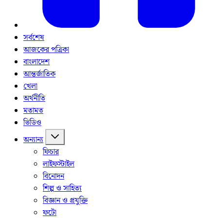
সর্বশেষ
আজকের পত্রিকা
বাংলাদেশ
আন্তর্জাতিক
খেলা
অর্থনীতি
মতামত
ভিডিও
অন্যান্য
ফিচার
লাইফস্টাইল
বিনোদন
শিল্প ও সাহিত্য
বিজ্ঞান ও প্রযুক্তি
ফটো