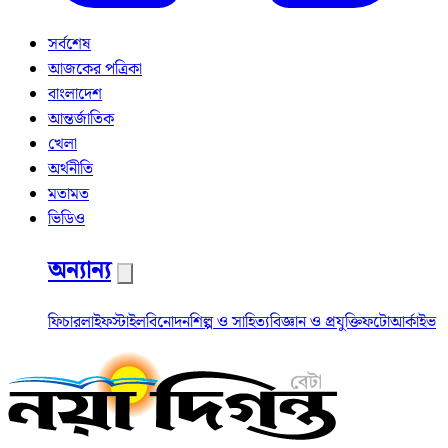
সর্বশেষ
আজকের পত্রিকা
বাংলাদেশ
আন্তর্জাতিক
খেলা
অর্থনীতি
মতামত
ভিডিও
অন্যান্য
ফিচার
লাইফস্টাইল
বিনোদন
শিল্প ও সাহিত্য
বিজ্ঞান ও প্রযুক্তি
ফটো
আর্কাইভ