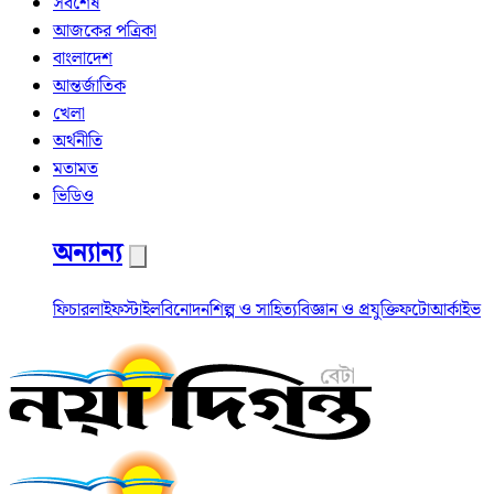
সর্বশেষ
আজকের পত্রিকা
বাংলাদেশ
আন্তর্জাতিক
খেলা
অর্থনীতি
মতামত
ভিডিও
অন্যান্য
ফিচার
লাইফস্টাইল
বিনোদন
শিল্প ও সাহিত্য
বিজ্ঞান ও প্রযুক্তি
ফটো
আর্কাইভ