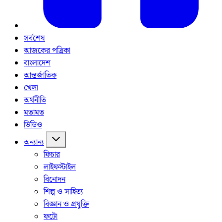
সর্বশেষ
আজকের পত্রিকা
বাংলাদেশ
আন্তর্জাতিক
খেলা
অর্থনীতি
মতামত
ভিডিও
অন্যান্য
ফিচার
লাইফস্টাইল
বিনোদন
শিল্প ও সাহিত্য
বিজ্ঞান ও প্রযুক্তি
ফটো