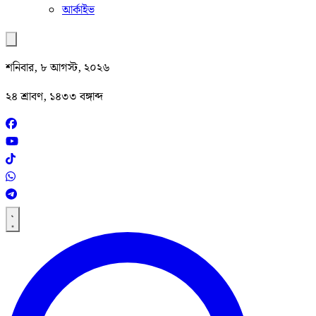
আর্কাইভ
শনিবার, ৮ আগস্ট, ২০২৬
২৪ শ্রাবণ, ১৪৩৩ বঙ্গাব্দ