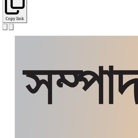
Copy link