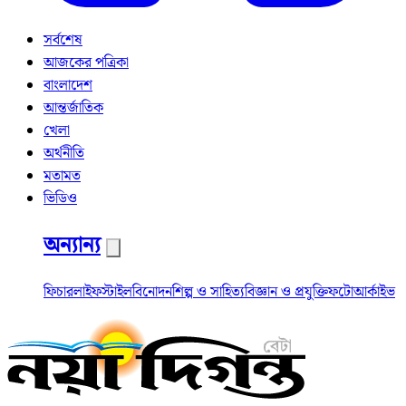
সর্বশেষ
আজকের পত্রিকা
বাংলাদেশ
আন্তর্জাতিক
খেলা
অর্থনীতি
মতামত
ভিডিও
অন্যান্য
ফিচার
লাইফস্টাইল
বিনোদন
শিল্প ও সাহিত্য
বিজ্ঞান ও প্রযুক্তি
ফটো
আর্কাইভ