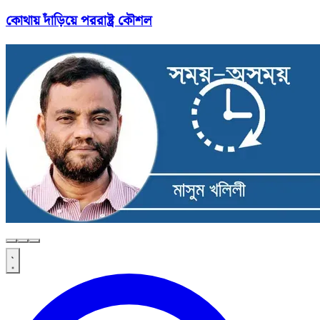
কোথায় দাঁড়িয়ে পররাষ্ট্র কৌশল