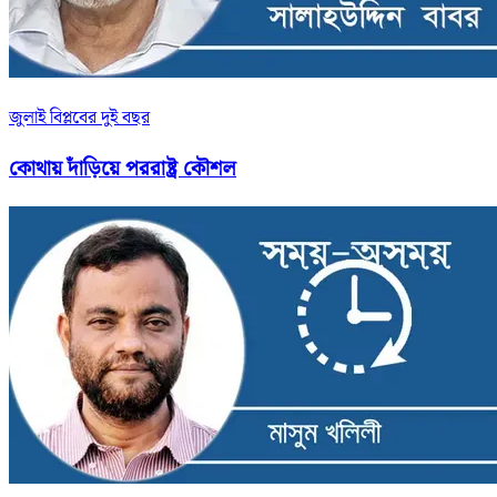
জুলাই বিপ্লবের দুই বছর
কোথায় দাঁড়িয়ে পররাষ্ট্র কৌশল