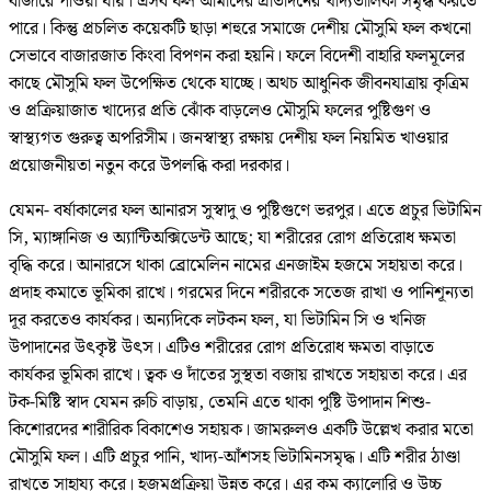
বাজারে পাওয়া যায়। এসব ফল আমাদের প্রতিদিনের খাদ্যতালিকা সমৃদ্ধ করতে
পারে। কিন্তু প্রচলিত কয়েকটি ছাড়া শহুরে সমাজে দেশীয় মৌসুমি ফল কখনো
সেভাবে বাজারজাত কিংবা বিপণন করা হয়নি। ফলে বিদেশী বাহারি ফলমূলের
কাছে মৌসুমি ফল উপেক্ষিত থেকে যাচ্ছে। অথচ আধুনিক জীবনযাত্রায় কৃত্রিম
ও প্রক্রিয়াজাত খাদ্যের প্রতি ঝোঁক বাড়লেও মৌসুমি ফলের পুষ্টিগুণ ও
স্বাস্থ্যগত গুরুত্ব অপরিসীম। জনস্বাস্থ্য রক্ষায় দেশীয় ফল নিয়মিত খাওয়ার
প্রয়োজনীয়তা নতুন করে উপলব্ধি করা দরকার।
যেমন- বর্ষাকালের ফল আনারস সুস্বাদু ও পুষ্টিগুণে ভরপুর। এতে প্রচুর ভিটামিন
সি, ম্যাঙ্গানিজ ও অ্যান্টিঅক্সিডেন্ট আছে; যা শরীরের রোগ প্রতিরোধ ক্ষমতা
বৃদ্ধি করে। আনারসে থাকা ব্রোমেলিন নামের এনজাইম হজমে সহায়তা করে।
প্রদাহ কমাতে ভূমিকা রাখে। গরমের দিনে শরীরকে সতেজ রাখা ও পানিশূন্যতা
দূর করতেও কার্যকর। অন্যদিকে লটকন ফল, যা ভিটামিন সি ও খনিজ
উপাদানের উৎকৃষ্ট উৎস। এটিও শরীরের রোগ প্রতিরোধ ক্ষমতা বাড়াতে
কার্যকর ভূমিকা রাখে। ত্বক ও দাঁতের সুস্থতা বজায় রাখতে সহায়তা করে। এর
টক-মিষ্টি স্বাদ যেমন রুচি বাড়ায়, তেমনি এতে থাকা পুষ্টি উপাদান শিশু-
কিশোরদের শারীরিক বিকাশেও সহায়ক। জামরুলও একটি উল্লেখ করার মতো
মৌসুমি ফল। এটি প্রচুর পানি, খাদ্য-আঁশসহ ভিটামিনসমৃদ্ধ। এটি শরীর ঠাণ্ডা
রাখতে সাহায্য করে। হজমপ্রক্রিয়া উন্নত করে। এর কম ক্যালোরি ও উচ্চ