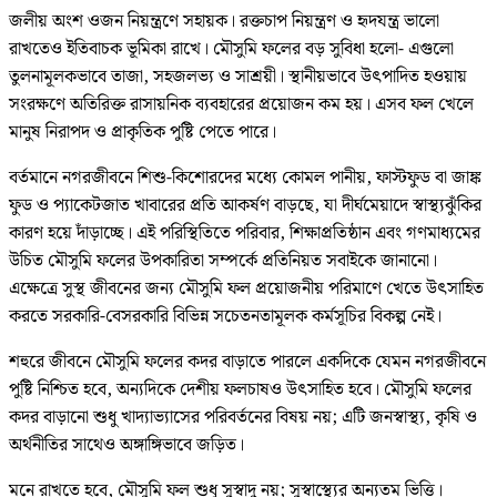
জলীয় অংশ ওজন নিয়ন্ত্রণে সহায়ক। রক্তচাপ নিয়ন্ত্রণ ও হৃদযন্ত্র ভালো
রাখতেও ইতিবাচক ভূমিকা রাখে। মৌসুমি ফলের বড় সুবিধা হলো- এগুলো
তুলনামূলকভাবে তাজা, সহজলভ্য ও সাশ্রয়ী। স্থানীয়ভাবে উৎপাদিত হওয়ায়
সংরক্ষণে অতিরিক্ত রাসায়নিক ব্যবহারের প্রয়োজন কম হয়। এসব ফল খেলে
মানুষ নিরাপদ ও প্রাকৃতিক পুষ্টি পেতে পারে।
বর্তমানে নগরজীবনে শিশু-কিশোরদের মধ্যে কোমল পানীয়, ফাস্টফুড বা জাঙ্ক
ফুড ও প্যাকেটজাত খাবারের প্রতি আকর্ষণ বাড়ছে, যা দীর্ঘমেয়াদে স্বাস্থ্যঝুঁকির
কারণ হয়ে দাঁড়াচ্ছে। এই পরিস্থিতিতে পরিবার, শিক্ষাপ্রতিষ্ঠান এবং গণমাধ্যমের
উচিত মৌসুমি ফলের উপকারিতা সম্পর্কে প্রতিনিয়ত সবাইকে জানানো।
এক্ষেত্রে সুস্থ জীবনের জন্য মৌসুমি ফল প্রয়োজনীয় পরিমাণে খেতে উৎসাহিত
করতে সরকারি-বেসরকারি বিভিন্ন সচেতনতামূলক কর্মসূচির বিকল্প নেই।
শহুরে জীবনে মৌসুমি ফলের কদর বাড়াতে পারলে একদিকে যেমন নগরজীবনে
পুষ্টি নিশ্চিত হবে, অন্যদিকে দেশীয় ফলচাষও উৎসাহিত হবে। মৌসুমি ফলের
কদর বাড়ানো শুধু খাদ্যাভ্যাসের পরিবর্তনের বিষয় নয়; এটি জনস্বাস্থ্য, কৃষি ও
অর্থনীতির সাথেও অঙ্গাঙ্গিভাবে জড়িত।
মনে রাখতে হবে, মৌসুমি ফল শুধু সুস্বাদু নয়; সুস্বাস্থ্যের অন্যতম ভিত্তি।