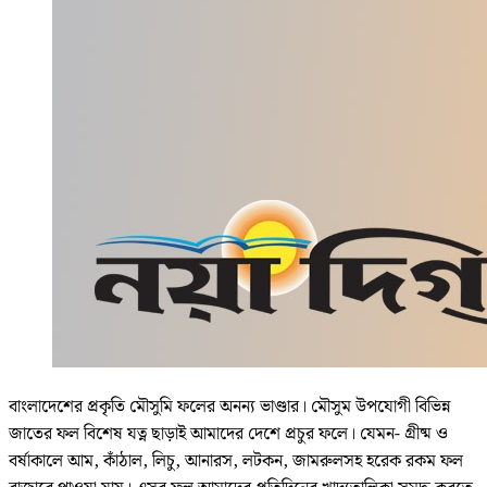
বাংলাদেশের প্রকৃতি মৌসুমি ফলের অনন্য ভাণ্ডার। মৌসুম উপযোগী বিভিন্ন
জাতের ফল বিশেষ যত্ন ছাড়াই আমাদের দেশে প্রচুর ফলে। যেমন- গ্রীষ্ম ও
বর্ষাকালে আম, কাঁঠাল, লিচু, আনারস, লটকন, জামরুলসহ হরেক রকম ফল