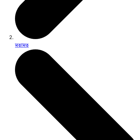
মতামত