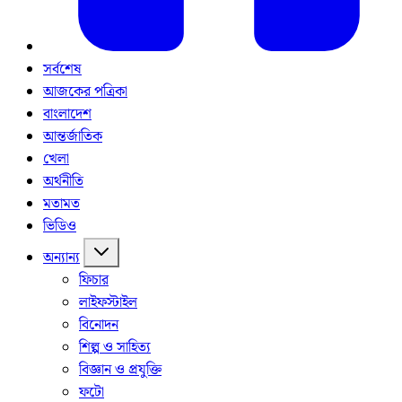
সর্বশেষ
আজকের পত্রিকা
বাংলাদেশ
আন্তর্জাতিক
খেলা
অর্থনীতি
মতামত
ভিডিও
অন্যান্য
ফিচার
লাইফস্টাইল
বিনোদন
শিল্প ও সাহিত্য
বিজ্ঞান ও প্রযুক্তি
ফটো