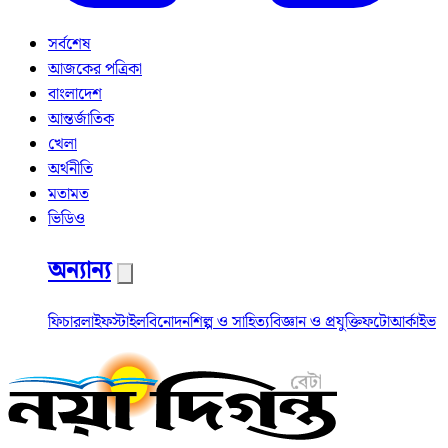
সর্বশেষ
আজকের পত্রিকা
বাংলাদেশ
আন্তর্জাতিক
খেলা
অর্থনীতি
মতামত
ভিডিও
অন্যান্য
ফিচার
লাইফস্টাইল
বিনোদন
শিল্প ও সাহিত্য
বিজ্ঞান ও প্রযুক্তি
ফটো
আর্কাইভ