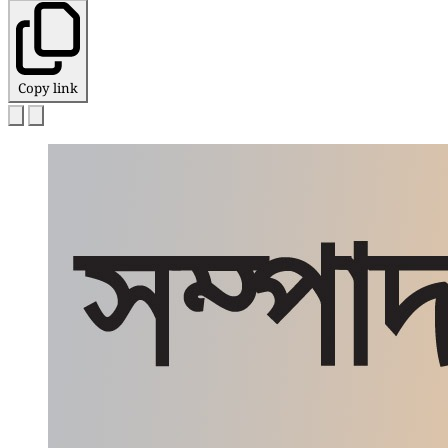
Copy link