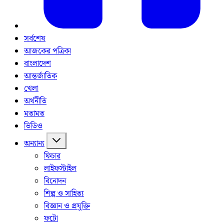
সর্বশেষ
আজকের পত্রিকা
বাংলাদেশ
আন্তর্জাতিক
খেলা
অর্থনীতি
মতামত
ভিডিও
অন্যান্য
ফিচার
লাইফস্টাইল
বিনোদন
শিল্প ও সাহিত্য
বিজ্ঞান ও প্রযুক্তি
ফটো