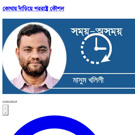
কোথায় দাঁড়িয়ে পররাষ্ট্র কৌশল