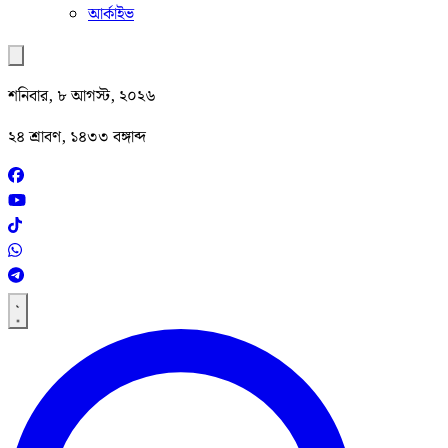
আর্কাইভ
শনিবার, ৮ আগস্ট, ২০২৬
২৪ শ্রাবণ, ১৪৩৩ বঙ্গাব্দ