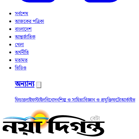
সর্বশেষ
আজকের পত্রিকা
বাংলাদেশ
আন্তর্জাতিক
খেলা
অর্থনীতি
মতামত
ভিডিও
অন্যান্য
ফিচার
লাইফস্টাইল
বিনোদন
শিল্প ও সাহিত্য
বিজ্ঞান ও প্রযুক্তি
ফটো
আর্কাইভ