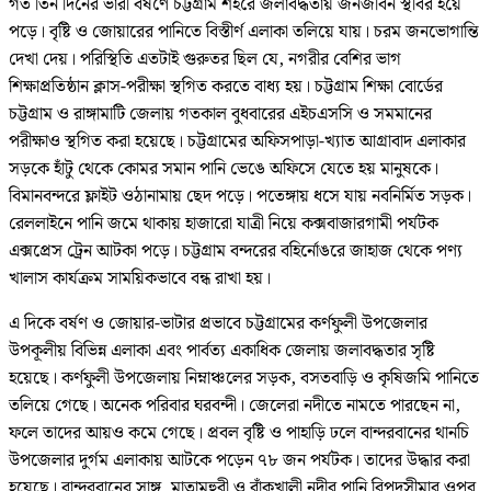
গত তিন দিনের ভারী বর্ষণে চট্টগ্রাম শহরে জলাবদ্ধতায় জনজীবন স্থবির হয়ে
পড়ে। বৃষ্টি ও জোয়ারের পানিতে বিস্তীর্ণ এলাকা তলিয়ে যায়। চরম জনভোগান্তি
দেখা দেয়। পরিস্থিতি এতটাই গুরুতর ছিল যে, নগরীর বেশির ভাগ
শিক্ষাপ্রতিষ্ঠান ক্লাস-পরীক্ষা স্থগিত করতে বাধ্য হয়। চট্টগ্রাম শিক্ষা বোর্ডের
চট্টগ্রাম ও রাঙ্গামাটি জেলায় গতকাল বুধবারের এইচএসসি ও সমমানের
পরীক্ষাও স্থগিত করা হয়েছে। চট্টগ্রামের অফিসপাড়া-খ্যাত আগ্রাবাদ এলাকার
সড়কে হাঁটু থেকে কোমর সমান পানি ভেঙে অফিসে যেতে হয় মানুষকে।
বিমানবন্দরে ফ্লাইট ওঠানামায় ছেদ পড়ে। পতেঙ্গায় ধসে যায় নবনির্মিত সড়ক।
রেললাইনে পানি জমে থাকায় হাজারো যাত্রী নিয়ে কক্সবাজারগামী পর্যটক
এক্সপ্রেস ট্রেন আটকা পড়ে। চট্টগ্রাম বন্দরের বহির্নোঙরে জাহাজ থেকে পণ্য
খালাস কার্যক্রম সাময়িকভাবে বন্ধ রাখা হয়।
এ দিকে বর্ষণ ও জোয়ার-ভাটার প্রভাবে চট্টগ্রামের কর্ণফুলী উপজেলার
উপকূলীয় বিভিন্ন এলাকা এবং পার্বত্য একাধিক জেলায় জলাবদ্ধতার সৃষ্টি
হয়েছে। কর্ণফুলী উপজেলায় নিম্নাঞ্চলের সড়ক, বসতবাড়ি ও কৃষিজমি পানিতে
তলিয়ে গেছে। অনেক পরিবার ঘরবন্দী। জেলেরা নদীতে নামতে পারছেন না,
ফলে তাদের আয়ও কমে গেছে। প্রবল বৃষ্টি ও পাহাড়ি ঢলে বান্দরবানের থানচি
উপজেলার দুর্গম এলাকায় আটকে পড়েন ৭৮ জন পর্যটক। তাদের উদ্ধার করা
হয়েছে। বান্দরবানের সাঙ্গু, মাতামুহুরী ও বাঁকখালী নদীর পানি বিপদসীমার ওপর