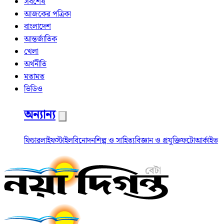
সর্বশেষ
আজকের পত্রিকা
বাংলাদেশ
আন্তর্জাতিক
খেলা
অর্থনীতি
মতামত
ভিডিও
অন্যান্য
ফিচার
লাইফস্টাইল
বিনোদন
শিল্প ও সাহিত্য
বিজ্ঞান ও প্রযুক্তি
ফটো
আর্কাইভ