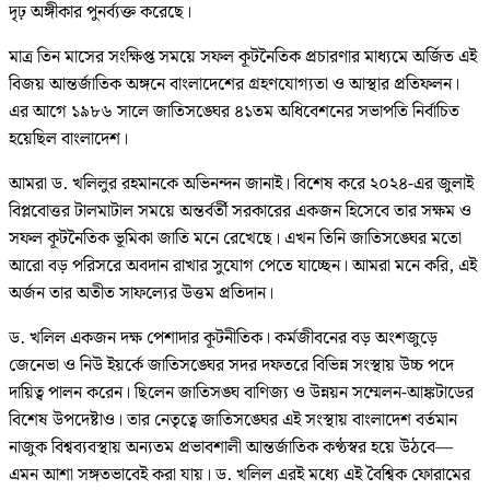
দৃঢ় অঙ্গীকার পুনর্ব্যক্ত করেছে।
মাত্র তিন মাসের সংক্ষিপ্ত সময়ে সফল কূটনৈতিক প্রচারণার মাধ্যমে অর্জিত এই
বিজয় আন্তর্জাতিক অঙ্গনে বাংলাদেশের গ্রহণযোগ্যতা ও আস্থার প্রতিফলন।
এর আগে ১৯৮৬ সালে জাতিসঙ্ঘের ৪১তম অধিবেশনের সভাপতি নির্বাচিত
হয়েছিল বাংলাদেশ।
আমরা ড. খলিলুর রহমানকে অভিনন্দন জানাই। বিশেষ করে ২০২৪-এর জুলাই
বিপ্লবোত্তর টালমাটাল সময়ে অন্তর্বর্তী সরকারের একজন হিসেবে তার সক্ষম ও
সফল কূটনৈতিক ভূমিকা জাতি মনে রেখেছে। এখন তিনি জাতিসঙ্ঘের মতো
আরো বড় পরিসরে অবদান রাখার সুযোগ পেতে যাচ্ছেন। আমরা মনে করি, এই
অর্জন তার অতীত সাফল্যের উত্তম প্রতিদান।
ড. খলিল একজন দক্ষ পেশাদার কূটনীতিক। কর্মজীবনের বড় অংশজুড়ে
জেনেভা ও নিউ ইয়র্কে জাতিসঙ্ঘের সদর দফতরে বিভিন্ন সংস্থায় উচ্চ পদে
দায়িত্ব পালন করেন। ছিলেন জাতিসঙ্ঘ বাণিজ্য ও উন্নয়ন সম্মেলন-আঙ্কটাডের
বিশেষ উপদেষ্টাও। তার নেতৃত্বে জাতিসঙ্ঘের এই সংস্থায় বাংলাদেশ বর্তমান
নাজুক বিশ্বব্যবস্থায় অন্যতম প্রভাবশালী আন্তর্জাতিক কণ্ঠস্বর হয়ে উঠবে—
এমন আশা সঙ্গতভাবেই করা যায়। ড. খলিল এরই মধ্যে এই বৈশ্বিক ফোরামের