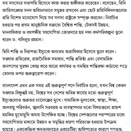
সব সদস্যের সভাপতি হিসেবে কাজ করার অঙ্গীকার করেছেন। বলেছেন, তিনি
জাতিসঙ্ঘের সনদ অবিচলভাবে সমুন্নত রাখবেন এবং ছোট প্রতিনিধিদলগুলোর
প্রতি বিশেষ মনোযোগ দিয়ে সব সদস্য রাষ্ট্রকে সম্পৃক্ত করবেন। নির্বাচিত
হওয়ার পর প্রথম আনুষ্ঠানিক বক্তব্যে বৈশ্বিক শান্তি, টেকসই উন্নয়ন,
মানবাধিকার ও বহুপক্ষীয় সহযোগিতা জোরদারে ছয় দফা কর্মপরিকল্পনা তুলে
ধরেন ড. খলিলুর রহমান।
তিনি শান্তি ও নিরাপত্তা ইস্যুকে অন্যতম অগ্রাধিকার হিসেবে তুলে ধরেন।
সঙ্ঘাত প্রতিরোধ, রাজনৈতিক সমাধান, শান্তি প্রতিষ্ঠা এবং বেসামরিক
জনগণের সুরক্ষা কেন্দ্র করে আরো কার্যকর ও সমন্বিত শান্তিরক্ষা কাঠামো গড়ে
তোলার ওপর গুরুত্বারোপ করেন।
বাংলাদেশ এমন এক সময় এই গুরুত্বপূর্ণ পদে নির্বাচিত হলো, যখন বিশ্ব কেবল
সঙ্ঘাত-বিক্ষুব্ধই নয়, বিশ্বের সব দেশের অভিন্ন স্বার্থের মতো গুরুত্বপূর্ণ
ইস্যুগুলোও গুরুতর চ্যালেঞ্জের মুখে। সামাজিক মূল্যবোধ, স্বাস্থ্য, শিক্ষা,
জলবায়ু পরিবর্তন, জ্বালানি সরবরাহ ও ব্যবস্থাপনার মতো বিষয়গুলো প্রায়শ
হুমকির মুখোমুখি অথবা উপেক্ষিত হচ্ছে। বিশ্বের দেশগুলোর পরস্পরের মধ্যে
সহযোগিতার মাধ্যমে উন্নয়ন ও সমৃদ্ধির ধারণা পরিত্যক্ত হওয়ার উপক্রম
হয়েছে। এককেন্দ্রিক ক্ষমতাবলয়ের একচেটিয়া আধিপত্যের কারণে গণতন্ত্র,