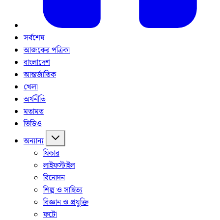
সর্বশেষ
আজকের পত্রিকা
বাংলাদেশ
আন্তর্জাতিক
খেলা
অর্থনীতি
মতামত
ভিডিও
অন্যান্য
ফিচার
লাইফস্টাইল
বিনোদন
শিল্প ও সাহিত্য
বিজ্ঞান ও প্রযুক্তি
ফটো