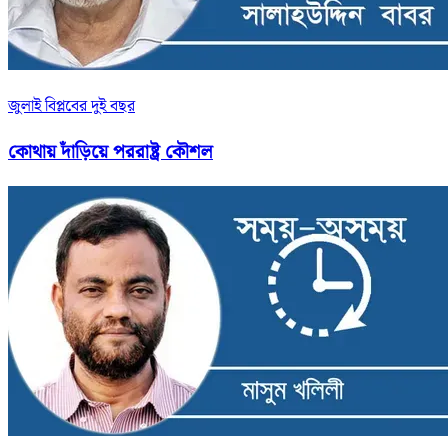
জুলাই বিপ্লবের দুই বছর
কোথায় দাঁড়িয়ে পররাষ্ট্র কৌশল