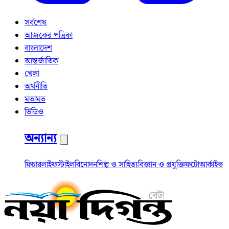
সর্বশেষ
আজকের পত্রিকা
বাংলাদেশ
আন্তর্জাতিক
খেলা
অর্থনীতি
মতামত
ভিডিও
অন্যান্য
ফিচার
লাইফস্টাইল
বিনোদন
শিল্প ও সাহিত্য
বিজ্ঞান ও প্রযুক্তি
ফটো
আর্কাইভ