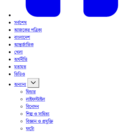
সর্বশেষ
আজকের পত্রিকা
বাংলাদেশ
আন্তর্জাতিক
খেলা
অর্থনীতি
মতামত
ভিডিও
অন্যান্য
ফিচার
লাইফস্টাইল
বিনোদন
শিল্প ও সাহিত্য
বিজ্ঞান ও প্রযুক্তি
ফটো