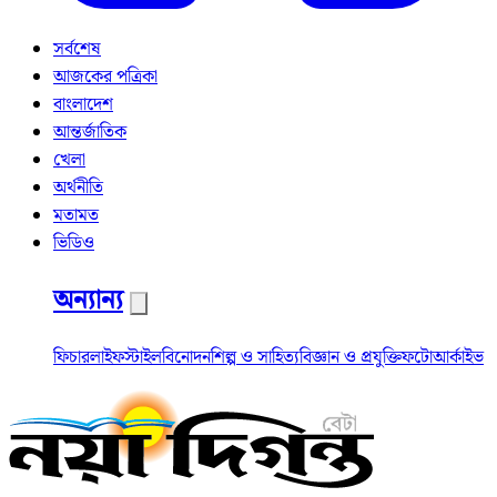
সর্বশেষ
আজকের পত্রিকা
বাংলাদেশ
আন্তর্জাতিক
খেলা
অর্থনীতি
মতামত
ভিডিও
অন্যান্য
ফিচার
লাইফস্টাইল
বিনোদন
শিল্প ও সাহিত্য
বিজ্ঞান ও প্রযুক্তি
ফটো
আর্কাইভ