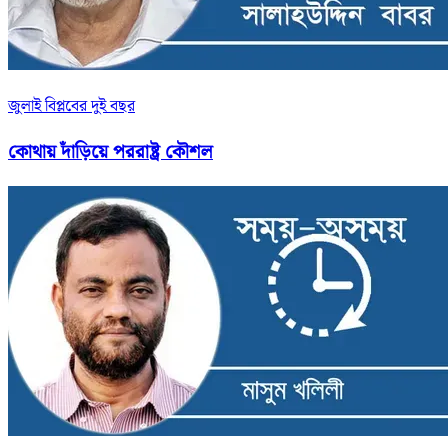
জুলাই বিপ্লবের দুই বছর
কোথায় দাঁড়িয়ে পররাষ্ট্র কৌশল