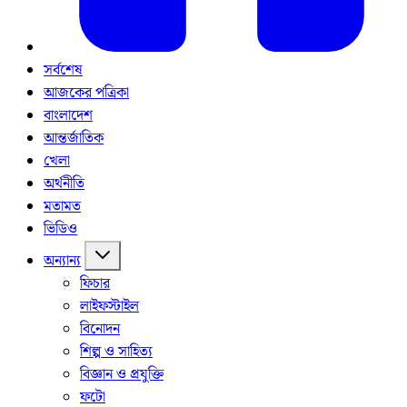
সর্বশেষ
আজকের পত্রিকা
বাংলাদেশ
আন্তর্জাতিক
খেলা
অর্থনীতি
মতামত
ভিডিও
অন্যান্য
ফিচার
লাইফস্টাইল
বিনোদন
শিল্প ও সাহিত্য
বিজ্ঞান ও প্রযুক্তি
ফটো