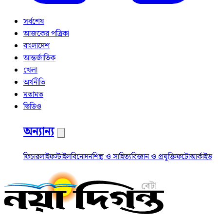
সর্বশেষ
আজকের পত্রিকা
বাংলাদেশ
আন্তর্জাতিক
খেলা
অর্থনীতি
মতামত
ভিডিও
অন্যান্য
ফিচার
লাইফস্টাইল
বিনোদন
শিল্প ও সাহিত্য
বিজ্ঞান ও প্রযুক্তি
ফটো
আর্কাইভ