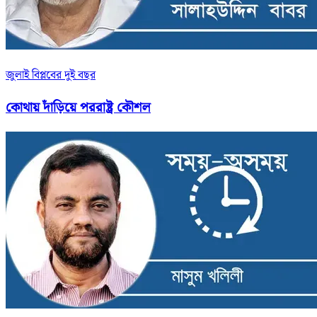
জুলাই বিপ্লবের দুই বছর
কোথায় দাঁড়িয়ে পররাষ্ট্র কৌশল