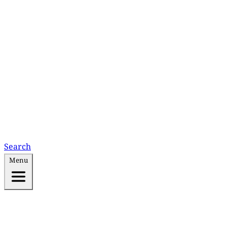
Search
Menu