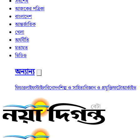
সর্বশেষ
আজকের পত্রিকা
বাংলাদেশ
আন্তর্জাতিক
খেলা
অর্থনীতি
মতামত
ভিডিও
অন্যান্য
ফিচার
লাইফস্টাইল
বিনোদন
শিল্প ও সাহিত্য
বিজ্ঞান ও প্রযুক্তি
ফটো
আর্কাইভ