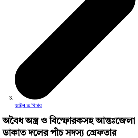
আইন ও বিচার
অবৈধ অস্ত্র ও বিস্ফোরকসহ আন্তঃজেলা
ডাকাত দলের পাঁচ সদস্য গ্রেফতার