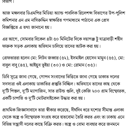
বিভাগ।
আজ মঙ্গলবার ডিএমপির মিডিয়া অ্যান্ড পাবলিক রিলেশন্স বিভাগের উপ-পুলিশ
কমিশনার এন এম নাসিরুদ্দিন স্বাক্ষরিত গণমাধ্যমে পাঠানো এক প্রেস
বিজ্ঞপ্তিতে এ তথ্য জানানো হয়।
এর আগে, সোমবার বিকেল ৪টা ৫০ মিনিটের দিকে দয়াগঞ্জ টু যাত্রাবাড়ী শহীদ
ফারুক সড়ক এলাকায় অভিযান চালিয়ে তাদের আটক করা হয়।
গ্রেফতাররা হলেন মো: লিটন জব্বার (৫২), ইসমাইল হোসেন মামুন (৫৫), মো:
বাবুল বাবু (৪৫), আইয়ুব ভূইয়া (৩০) ও মো: রোমান (৩৫)।
ডিবি সূত্রে জানা গেছে, গোপন সংবাদের ভিত্তিতে জানা গেছে ডাকাত দলের
সদস্যরা ওই এলাকায় ডাকাতির প্রস্তুতি নিচ্ছিল। অভিযানে তাদের কাছ থেকে
দু’টি পিস্তল, দু’টি ম্যাগাজিন, সাত রাউন্ড গুলি, দুই কেজি ২০০ গ্রাম বিস্ফোরক,
একটি চাপাতি ও দু’টি মোটরসাইকেল উদ্ধার করা হয়।
প্রাথমিক জিজ্ঞাসাবাদে তারা স্বীকার করেছে, দীর্ঘদিন ধরে যশোর সীমান্ত এলাকা
থেকে অস্ত্র ও বিস্ফোরক সংগ্রহ করে হাতবোমা তৈরি করত এবং তা ঢাকায় এনে
বিভিন্ন সন্ত্রাসী দলের কাছে বিক্রি করত। অস্ত্র ও বোমা ব্যবহার করে জনমনে