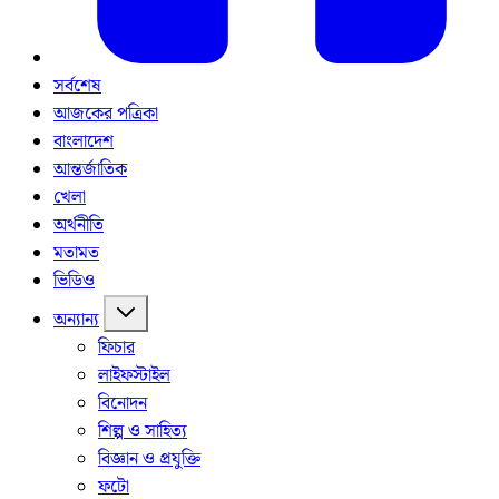
সর্বশেষ
আজকের পত্রিকা
বাংলাদেশ
আন্তর্জাতিক
খেলা
অর্থনীতি
মতামত
ভিডিও
অন্যান্য
ফিচার
লাইফস্টাইল
বিনোদন
শিল্প ও সাহিত্য
বিজ্ঞান ও প্রযুক্তি
ফটো