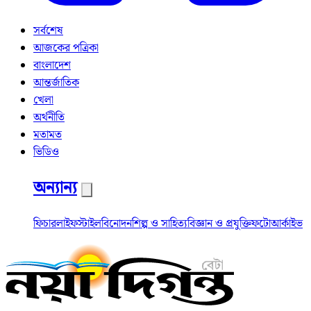
সর্বশেষ
আজকের পত্রিকা
বাংলাদেশ
আন্তর্জাতিক
খেলা
অর্থনীতি
মতামত
ভিডিও
অন্যান্য
ফিচার
লাইফস্টাইল
বিনোদন
শিল্প ও সাহিত্য
বিজ্ঞান ও প্রযুক্তি
ফটো
আর্কাইভ