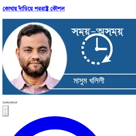
কোথায় দাঁড়িয়ে পররাষ্ট্র কৌশল