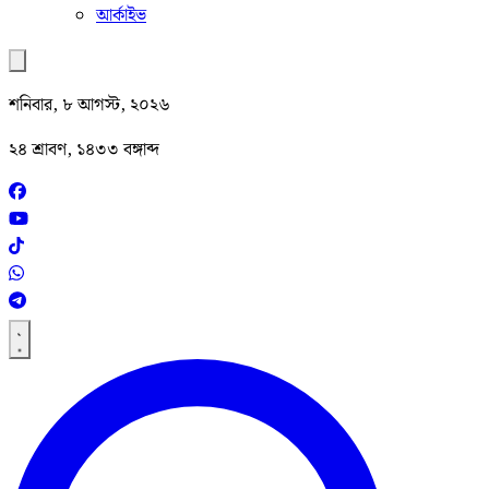
আর্কাইভ
শনিবার, ৮ আগস্ট, ২০২৬
২৪ শ্রাবণ, ১৪৩৩ বঙ্গাব্দ