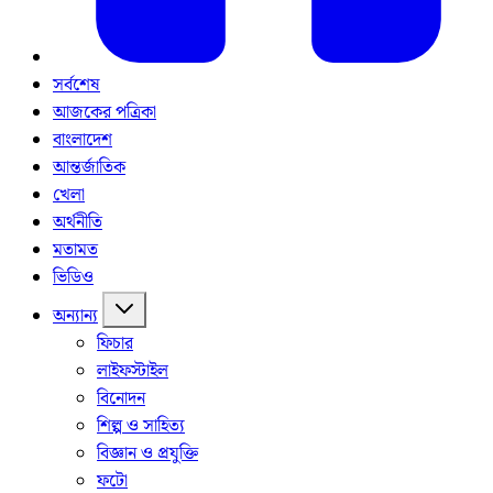
সর্বশেষ
আজকের পত্রিকা
বাংলাদেশ
আন্তর্জাতিক
খেলা
অর্থনীতি
মতামত
ভিডিও
অন্যান্য
ফিচার
লাইফস্টাইল
বিনোদন
শিল্প ও সাহিত্য
বিজ্ঞান ও প্রযুক্তি
ফটো