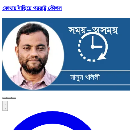
কোথায় দাঁড়িয়ে পররাষ্ট্র কৌশল