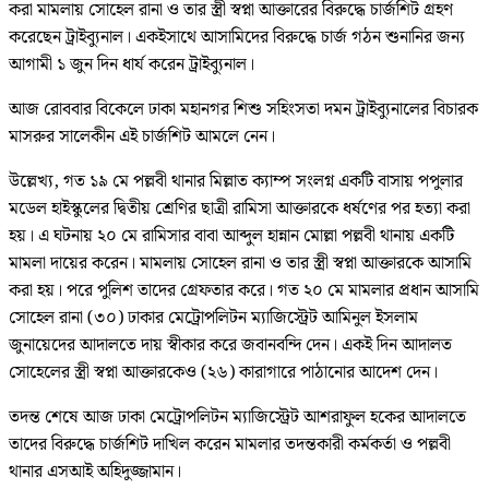
করা মামলায় সোহেল রানা ও তার স্ত্রী স্বপ্না আক্তারের বিরুদ্ধে চার্জশিট গ্রহণ
করেছেন ট্রাইব্যুনাল। একইসাথে আসামিদের বিরুদ্ধে চার্জ গঠন শুনানির জন্য
আগামী ১ জুন দিন ধার্য করেন ট্রাইব্যুনাল।
আজ রোববার বিকেলে ঢাকা মহানগর শিশু সহিংসতা দমন ট্রাইব্যুনালের বিচারক
মাসরুর সালেকীন এই চার্জশিট আমলে নেন।
উল্লেখ্য, গত ১৯ মে পল্লবী থানার মিল্লাত ক্যাম্প সংলগ্ন একটি বাসায় পপুলার
মডেল হাইস্কুলের দ্বিতীয় শ্রেণির ছাত্রী রামিসা আক্তারকে ধর্ষণের পর হত্যা করা
হয়। এ ঘটনায় ২০ মে রামিসার বাবা আব্দুল হান্নান মোল্লা পল্লবী থানায় একটি
মামলা দায়ের করেন। মামলায় সোহেল রানা ও তার স্ত্রী স্বপ্না আক্তারকে আসামি
করা হয়। পরে পুলিশ তাদের গ্রেফতার করে। গত ২০ মে মামলার প্রধান আসামি
সোহেল রানা (৩০) ঢাকার মেট্রোপলিটন ম্যাজিস্ট্রেট আমিনুল ইসলাম
জুনায়েদের আদালতে দায় স্বীকার করে জবানবন্দি দেন। একই দিন আদালত
সোহেলের স্ত্রী স্বপ্না আক্তারকেও (২৬) কারাগারে পাঠানোর আদেশ দেন।
তদন্ত শেষে আজ ঢাকা মেট্রোপলিটন ম্যাজিস্ট্রেট আশরাফুল হকের আদালতে
তাদের বিরুদ্ধে চার্জশিট দাখিল করেন মামলার তদন্তকারী কর্মকর্তা ও পল্লবী
থানার এসআই অহিদুজ্জামান।