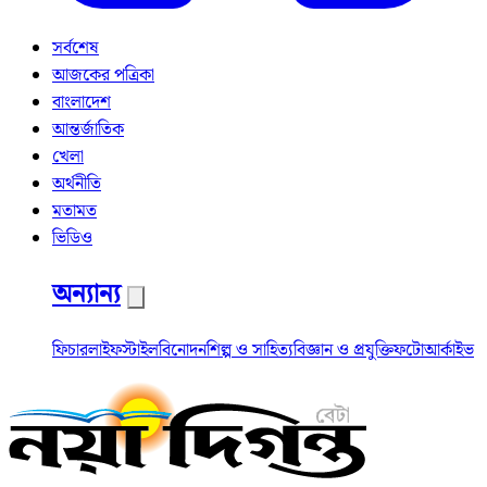
সর্বশেষ
আজকের পত্রিকা
বাংলাদেশ
আন্তর্জাতিক
খেলা
অর্থনীতি
মতামত
ভিডিও
অন্যান্য
ফিচার
লাইফস্টাইল
বিনোদন
শিল্প ও সাহিত্য
বিজ্ঞান ও প্রযুক্তি
ফটো
আর্কাইভ