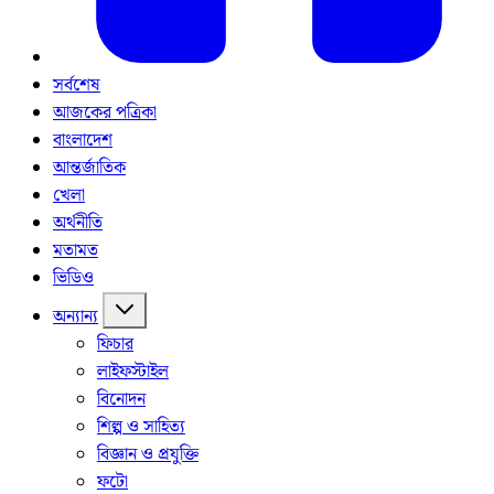
সর্বশেষ
আজকের পত্রিকা
বাংলাদেশ
আন্তর্জাতিক
খেলা
অর্থনীতি
মতামত
ভিডিও
অন্যান্য
ফিচার
লাইফস্টাইল
বিনোদন
শিল্প ও সাহিত্য
বিজ্ঞান ও প্রযুক্তি
ফটো