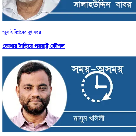
জুলাই বিপ্লবের দুই বছর
কোথায় দাঁড়িয়ে পররাষ্ট্র কৌশল