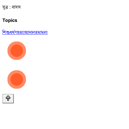
সূত্র : বাসস
Topics
শিশু
ধর্ষণ
হত্যা
আদালত
মামলা