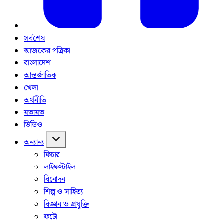
সর্বশেষ
আজকের পত্রিকা
বাংলাদেশ
আন্তর্জাতিক
খেলা
অর্থনীতি
মতামত
ভিডিও
অন্যান্য
ফিচার
লাইফস্টাইল
বিনোদন
শিল্প ও সাহিত্য
বিজ্ঞান ও প্রযুক্তি
ফটো