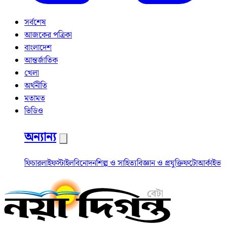
সর্বশেষ
আজকের পত্রিকা
বাংলাদেশ
আন্তর্জাতিক
খেলা
অর্থনীতি
মতামত
ভিডিও
অন্যান্য
ফিচার
লাইফস্টাইল
বিনোদন
শিল্প ও সাহিত্য
বিজ্ঞান ও প্রযুক্তি
ফটো
আর্কাইভ