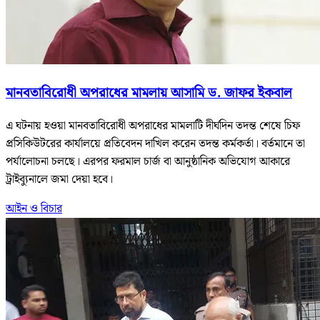
মানবতাবিরোধী অপরাধের মামলায় আসামি ড. জাফর ইকবাল
এ ঘটনায় হওয়া মানবতাবিরোধী অপরাধের মামলাটি দীর্ঘদিন তদন্ত শেষে চিফ
প্রসিকিউটরের কার্যালয়ে প্রতিবেদন দাখিল করেন তদন্ত কর্মকর্তা। বর্তমানে তা
পর্যালোচনা চলছে। এরপর ফরমাল চার্জ বা আনুষ্ঠানিক অভিযোগ আকারে
ট্রাইব্যুনালে জমা দেয়া হবে।
আইন ও বিচার