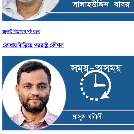
জুলাই বিপ্লবের দুই বছর
কোথায় দাঁড়িয়ে পররাষ্ট্র কৌশল