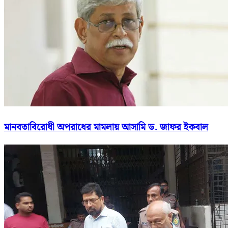
মানবতাবিরোধী অপরাধের মামলায় আসামি ড. জাফর ইকবাল