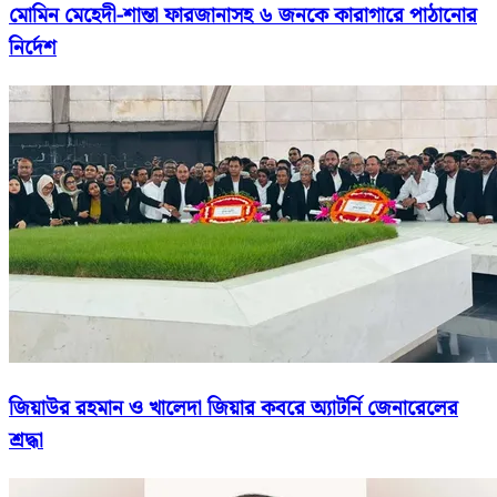
মোমিন মেহেদী-শান্তা ফারজানাসহ ৬ জনকে কারাগারে পাঠানোর
নির্দেশ
জিয়াউর রহমান ও খালেদা জিয়ার কবরে অ্যাটর্নি জেনারেলের
শ্রদ্ধা