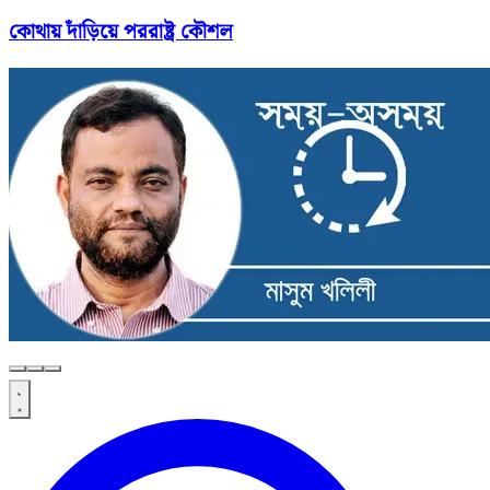
কোথায় দাঁড়িয়ে পররাষ্ট্র কৌশল