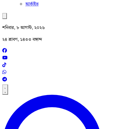
আর্কাইভ
শনিবার, ৮ আগস্ট, ২০২৬
২৪ শ্রাবণ, ১৪৩৩ বঙ্গাব্দ