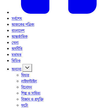
সর্বশেষ
আজকের পত্রিকা
বাংলাদেশ
আন্তর্জাতিক
খেলা
অর্থনীতি
মতামত
ভিডিও
অন্যান্য
ফিচার
লাইফস্টাইল
বিনোদন
শিল্প ও সাহিত্য
বিজ্ঞান ও প্রযুক্তি
ফটো