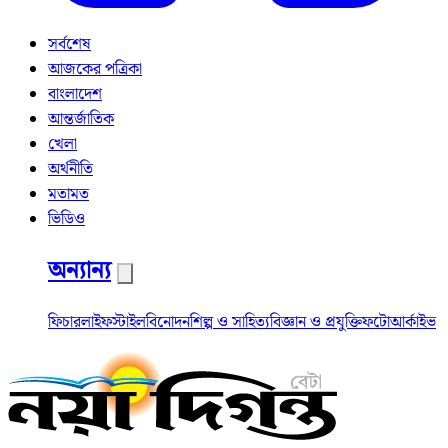
সর্বশেষ
আজকের পত্রিকা
বাংলাদেশ
আন্তর্জাতিক
খেলা
অর্থনীতি
মতামত
ভিডিও
অন্যান্য
ফিচার
লাইফস্টাইল
বিনোদন
শিল্প ও সাহিত্য
বিজ্ঞান ও প্রযুক্তি
ফটো
আর্কাইভ