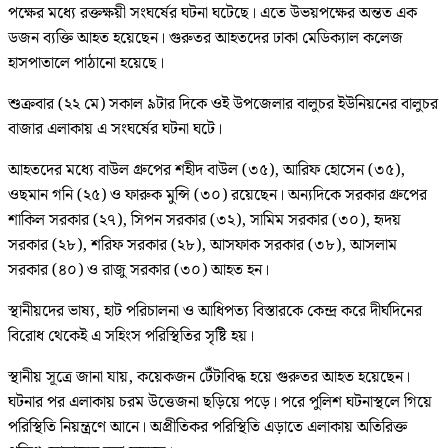
পক্ষের মধ্যে রক্তক্ষয়ী সংঘর্ষের ঘটনা ঘটেছে। এতে উভয়পক্ষের অন্তত এক
ডজন ব্যক্তি আহত হয়েছেন। গুরুতর আহতদের ঢাকা মেডিক্যাল কলেজ
হাসপাতালে পাঠানো হয়েছে।
শুক্রবার (২২ মে) সকাল ৯টার দিকে ওই উপজেলার বালুচর ইউনিয়নের বালুচর
বাজার এলাকায় এ সংঘর্ষের ঘটনা ঘটে।
আহতদের মধ্যে বাউল গ্রুপের শহীদ বাউল (৩৫), আরিফ হোসেন (৩৫),
ওছমান গনি (২৫) ও ফারুক মুন্সি (৩০) রয়েছেন। অন্যদিকে সরকার গ্রুপের
শাকিল সরকার (২৭), সিপন সরকার (৩২), সামিম সরকার (৩০), হৃদয়
সরকার (২৮), শরিফ সরকার (২৮), আসফাক সরকার (৩৮), আসলাম
সরকার (৪০) ও রাজু সরকার (৩০) আহত হন।
স্থানীয়দের ভাষ্য, হাট পরিচালনা ও আধিপত্য বিস্তারকে কেন্দ্র করে দীর্ঘদিনের
বিরোধ থেকেই এ সহিংস পরিস্থিতির সৃষ্টি হয়।
স্থানীয় সূত্রে জানা যায়, কয়েকজন টেঁটাবিদ্ধ হয়ে গুরুতর আহত হয়েছেন।
ঘটনার পর এলাকায় চরম উত্তেজনা ছড়িয়ে পড়ে। পরে পুলিশ ঘটনাস্থলে গিয়ে
পরিস্থিতি নিয়ন্ত্রণে আনে। অপ্রীতিকর পরিস্থিতি এড়াতে এলাকায় অতিরিক্ত