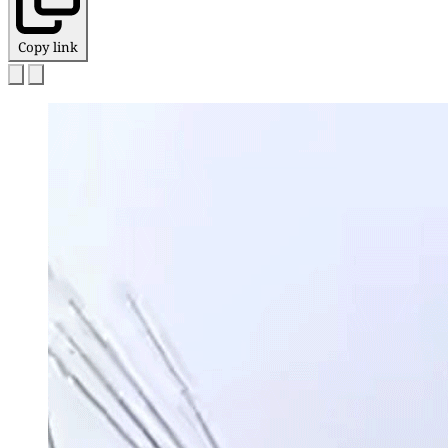
Copy link