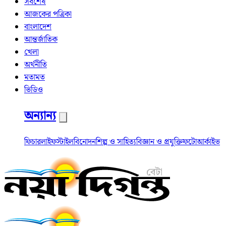
সর্বশেষ
আজকের পত্রিকা
বাংলাদেশ
আন্তর্জাতিক
খেলা
অর্থনীতি
মতামত
ভিডিও
অন্যান্য
ফিচার
লাইফস্টাইল
বিনোদন
শিল্প ও সাহিত্য
বিজ্ঞান ও প্রযুক্তি
ফটো
আর্কাইভ