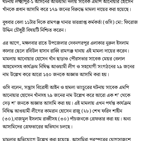
ঘটনায় লক্ষ্মীপুর-১ আসনের আওয়ামী দলীয় সাবেক এমপি আনোয়ার হোসেন
খাঁনকে প্রধান আসামি করে ১৭৯ জনের বিরুদ্ধে মামলা দায়ের করা হয়েছে।
বুধবার বেলা ১১টার দিকে রামগঞ্জ থানার ভারপ্রাপ্ত কর্মকর্তা (ওসি) মো: ফিরোজ
উদ্দিন চৌধুরী বিষয়টি নিশ্চিত করেন।
এর আগে, মঙ্গলবার রাতে উপজেলার দেবনগরপুর এলাকার নুরুল ইসলাম
কালার ছেলে রবিউল হাসান রাব্বি রামগঞ্জ থানায় এই মামলা দায়ের করেন।
মামলায় আনোয়ার হোসেন খাঁন ছাড়াও পৌরসভার সাবেক মেয়র বেলাল
আহমেদসহ কার্যক্রম নিষিদ্ধ আওয়ামী লীগ ও সহযোগী সংগঠনের ২৯ জনের
নাম উল্লেখ করে আরো ১৫০ জনকে অজ্ঞাত আসামি করা হয়।
ওসি বলেন, সন্ত্রাস বিরোধী আইন ও হামলা ভাংচুরের ঘটনায় সাবেক এমপি
আনোয়ার হোসেন খাঁনসহ ২৯ জনের নাম উল্লেখ করে আরো এক শ’ থেকে
দেড় শ’ জনকে অজ্ঞাত আসামি করা হয়। এই মামলায় এখন পর্যন্ত কার্যক্রম
নিষিদ্ধ আওয়ামী লীগের কামরান হোসেন রাজু (২৮) শেখ ফরিদ শাহীন
(৩০),নাজমুল ইসলাম রাব্বীসহ (৩০) পাঁচজনকে গ্রেফতার করা হয়। অন্য
আসামিদের গ্রেফতারের অভিযান চলছে।
মামলার অভিযোগে উল্লেখ করা হয়েছে, আসামিরা পরস্পরের যোগসাজশে