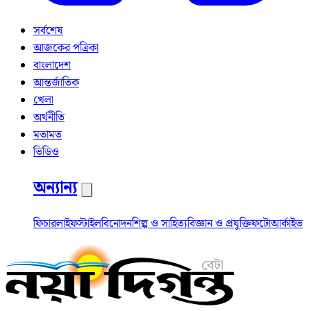
সর্বশেষ
আজকের পত্রিকা
বাংলাদেশ
আন্তর্জাতিক
খেলা
অর্থনীতি
মতামত
ভিডিও
অন্যান্য
ফিচার
লাইফস্টাইল
বিনোদন
শিল্প ও সাহিত্য
বিজ্ঞান ও প্রযুক্তি
ফটো
আর্কাইভ