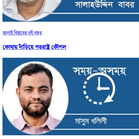
জুলাই বিপ্লবের দুই বছর
কোথায় দাঁড়িয়ে পররাষ্ট্র কৌশল