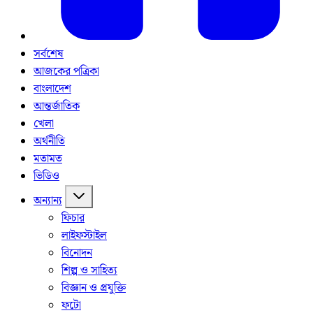
সর্বশেষ
আজকের পত্রিকা
বাংলাদেশ
আন্তর্জাতিক
খেলা
অর্থনীতি
মতামত
ভিডিও
অন্যান্য
ফিচার
লাইফস্টাইল
বিনোদন
শিল্প ও সাহিত্য
বিজ্ঞান ও প্রযুক্তি
ফটো