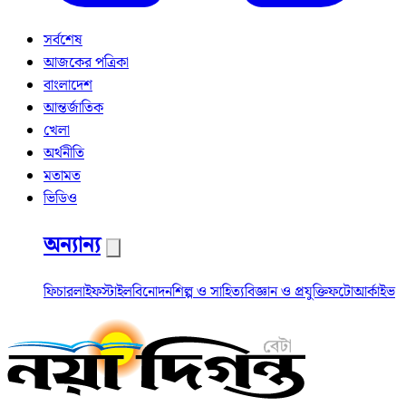
সর্বশেষ
আজকের পত্রিকা
বাংলাদেশ
আন্তর্জাতিক
খেলা
অর্থনীতি
মতামত
ভিডিও
অন্যান্য
ফিচার
লাইফস্টাইল
বিনোদন
শিল্প ও সাহিত্য
বিজ্ঞান ও প্রযুক্তি
ফটো
আর্কাইভ