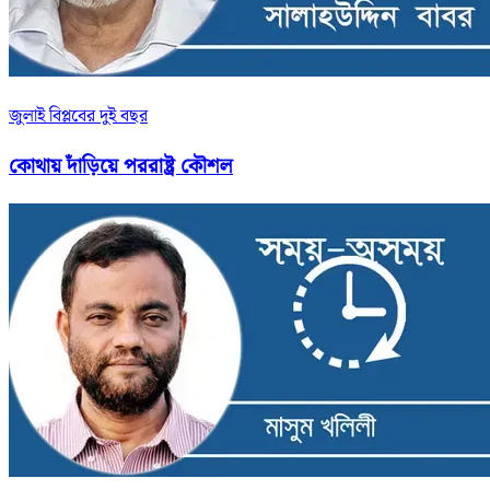
জুলাই বিপ্লবের দুই বছর
কোথায় দাঁড়িয়ে পররাষ্ট্র কৌশল