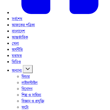
সর্বশেষ
আজকের পত্রিকা
বাংলাদেশ
আন্তর্জাতিক
খেলা
অর্থনীতি
মতামত
ভিডিও
অন্যান্য
ফিচার
লাইফস্টাইল
বিনোদন
শিল্প ও সাহিত্য
বিজ্ঞান ও প্রযুক্তি
ফটো