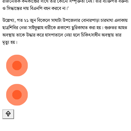
রাজনৈতিক কর্মকাণ্ডের সাথে তার কোনো সম্পৃক্ততা নেই। তার ব্যক্তিগত বক্তব্য
ও সিদ্ধান্তের দায় বিএনপি বহন করবে না।’
‎উল্লেখ্য, গত ২১ জুন বিকেলে সাঘাটা উপজেলার বোনারপাড়া চারমাথা এলাকায়
ছাত্রশিবির নেতা সাইফুল্লাহ বারীকে প্রকাশ্যে ছুরিকাঘাত করা হয়। গুরুতর আহত
অবস্থায় তাকে উদ্ধার করে হাসপাতালে নেয়া হলে চিকিৎসাধীন অবস্থায় তার
মৃত্যু হয়।