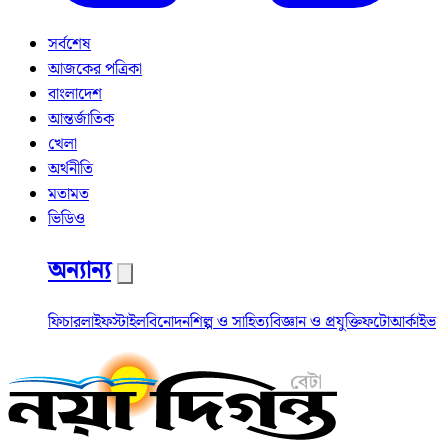
সর্বশেষ
আজকের পত্রিকা
বাংলাদেশ
আন্তর্জাতিক
খেলা
অর্থনীতি
মতামত
ভিডিও
অন্যান্য
ফিচার
লাইফস্টাইল
বিনোদন
শিল্প ও সাহিত্য
বিজ্ঞান ও প্রযুক্তি
ফটো
আর্কাইভ