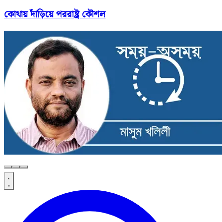
কোথায় দাঁড়িয়ে পররাষ্ট্র কৌশল