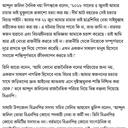
‎আব্দুল জলিল দৈনিক নয়া দিগন্তকে বলেন, ‘২০১৮ সালের ৫ জুলাই আমার
চাচাত ভাই মুকুলকে প্রকাশ্যে হত্যা করা হয়। দীর্ঘ আট বছরেও সেই হত্যার
বিচার পাইনি। আবার গত ২১ জুন আমার মামাত ভাই ছাত্রশিবির নেতা সাইফুল্লাহ
বারীকেও হত্যা করা হয়। এ ঘটনার বিচার পাবো কি না, তাও জানি না। বারবার
স্বজন হারানো এবং বিচারহীনতার অভিজ্ঞতা আমাকে হতাশ করেছে। তাই আমি
আর এই নোংরা রাজনীতি করতে চাই না। রাজনীতি থেকে নিজেকে সম্পূর্ণভাবে
দূরে রাখতে দুধ দিয়ে গোসল করেছি। এখন একজন সাধারণ মানুষ হিসেবে
সমাজে শান্তিপূর্ণভাবে জীবনযাপন করতে চাই।’
‎তিনি আরো বলেন, ‘আমি কোনো রাজনৈতিক দলের পরিচয়ের জন্য নয়,
একজন সাধারণ নাগরিক হিসেবে ন্যায় বিচার চাই। আমার স্বজনদের হত্যার
সাথে জড়িতদের দ্রুত আইনের আওতায় এনে দৃষ্টান্তমূলক শাস্তি নিশ্চিত করা
হোক।’ তবে আব্দুল জলিলের রাজনৈতিক পরিচয় নিয়ে ভিন্ন বক্তব্য দিয়েছে
বিএনপি।
সাঘাটা উপজেলা বিএনপির সদস্য সচিব সেলিম আহমেদ তুলিপ বলেন, ‘আব্দুল
জলিল তোতা বিএনপির কোনো পদধারী নেতা বা কর্মী নন। তিনি বিএনপির
কোনো কমিটির সদস্যও নন। বর্তমানে বিএনপির কোনো সাংগঠনিক বা