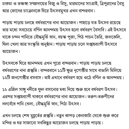
চাকমা ও তঞ্চঙ্গা সম্প্রদায়ের বিজু ও বিসু, মারমাদের সাংগ্রাই, ত্রিপুরাদের বৈসু
আর ম্রোদের চাংক্রানকে ঘিরে উৎসবমুখর এখন বান্দরবান।
পাড়ায় পাড়ায় চলছে বর্ষবরণের নানা আয়োজন। পাহাড়ে যত উৎসব রয়েছে
তার মধ্যে সবচেয়ে বর্ণিল আনন্দময় উৎসব হলো বর্ষবরণ বৈসাবি। এই উৎসবে
থাকে চন্দন পানিতে বৌদ্ধমূর্তি স্নান, বয়স্ক পূজা, পিঠ পাচন তৈরি, জলকেলি,
ঘিলা খেলা আর সংস্কৃতি অনুষ্ঠান। পাড়ায় পাড়ায় চলে সপ্তাহব্যাপী উৎসবে
আয়োজন।
উৎসবকে ঘিরে আনন্দময় এখন পুরো বান্দরবান। পাড়ায় পাড়ায় চলছে
বর্ষবরণের নানা প্রস্তুতি। বান্দরবানে ১১টি ক্ষুদ্র নৃগোষ্ঠীর সাথে বাঙালি মিলিয়ে
১২টি জনগোষ্ঠীর বসবাস। তাই এখানে বর্ষবরণ হয়ে ওঠে বর্ণিল ও আনন্দময়।
১২ এপ্রিল সাঙ্গু নদীতে ফুল বসানোর মধ্য দিয়ে শুরু হবে বর্ষবরণ উৎসব।
এরপর সপ্তাহব্যাপী থাকবে বর্ষবরণের নানা আয়োজন। তরুণ-তরুণীদের
দলবেঁধে পানি খেলা, বৌদ্ধমূর্তি স্নান, পিঠা উৎসব।
এখন চলছে শেষ মুহূর্তের প্রস্তুতি। নতুন কাপড় কেনাকাটা থেকে শুরু করে
মন্দির ও ঘর সাজানো সবকিছুর আয়োজন চলছে পাড়ায় পাড়ায়।