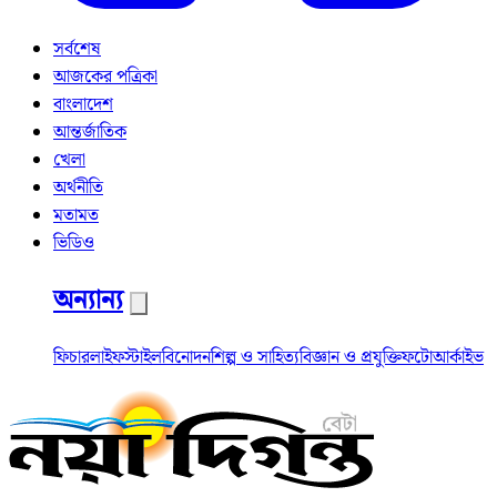
সর্বশেষ
আজকের পত্রিকা
বাংলাদেশ
আন্তর্জাতিক
খেলা
অর্থনীতি
মতামত
ভিডিও
অন্যান্য
ফিচার
লাইফস্টাইল
বিনোদন
শিল্প ও সাহিত্য
বিজ্ঞান ও প্রযুক্তি
ফটো
আর্কাইভ