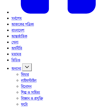
সর্বশেষ
আজকের পত্রিকা
বাংলাদেশ
আন্তর্জাতিক
খেলা
অর্থনীতি
মতামত
ভিডিও
অন্যান্য
ফিচার
লাইফস্টাইল
বিনোদন
শিল্প ও সাহিত্য
বিজ্ঞান ও প্রযুক্তি
ফটো