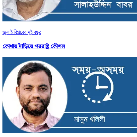
জুলাই বিপ্লবের দুই বছর
কোথায় দাঁড়িয়ে পররাষ্ট্র কৌশল