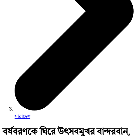
সারাদেশ
বর্ষবরণকে ঘিরে উৎসবমুখর বান্দরবান,