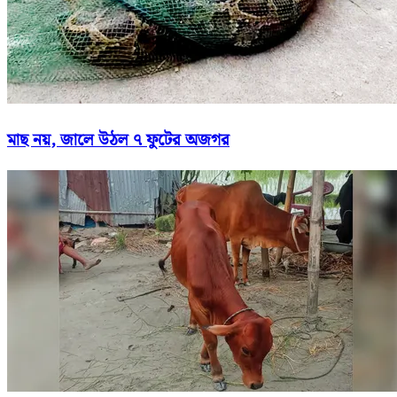
মাছ নয়, জালে উঠল ৭ ফুটের অজগর