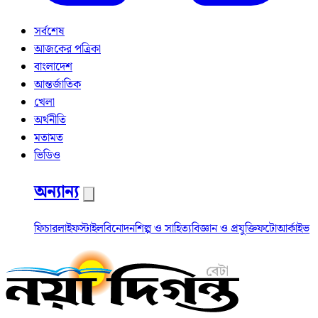
সর্বশেষ
আজকের পত্রিকা
বাংলাদেশ
আন্তর্জাতিক
খেলা
অর্থনীতি
মতামত
ভিডিও
অন্যান্য
ফিচার
লাইফস্টাইল
বিনোদন
শিল্প ও সাহিত্য
বিজ্ঞান ও প্রযুক্তি
ফটো
আর্কাইভ