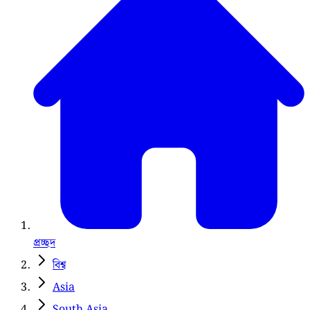
প্রচ্ছদ
বিশ্ব
Asia
South Asia