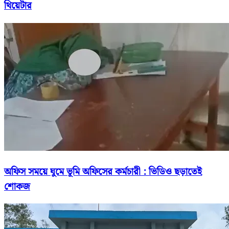
থিয়েটার
অফিস সময়ে ঘুমে ভূমি অফিসের কর্মচারী : ভিডিও ছড়াতেই
শোকজ