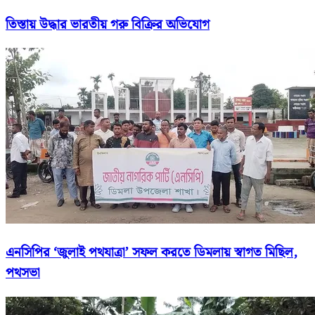
তিস্তায় উদ্ধার ভারতীয় গরু বিক্রির অভিযোগ
এনসিপির ‘জুলাই পথযাত্রা’ সফল করতে ডিমলায় স্বাগত মিছিল,
পথসভা