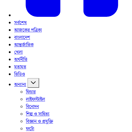
সর্বশেষ
আজকের পত্রিকা
বাংলাদেশ
আন্তর্জাতিক
খেলা
অর্থনীতি
মতামত
ভিডিও
অন্যান্য
ফিচার
লাইফস্টাইল
বিনোদন
শিল্প ও সাহিত্য
বিজ্ঞান ও প্রযুক্তি
ফটো