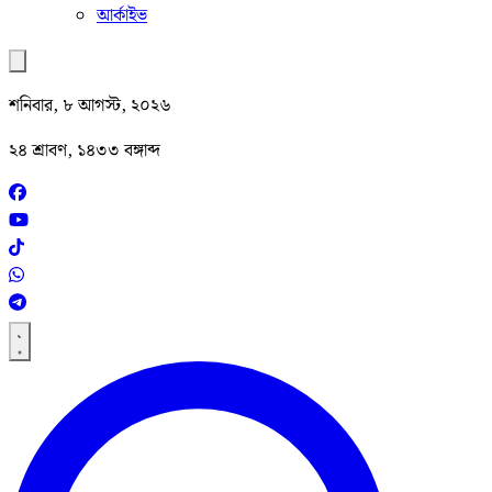
আর্কাইভ
শনিবার, ৮ আগস্ট, ২০২৬
২৪ শ্রাবণ, ১৪৩৩ বঙ্গাব্দ