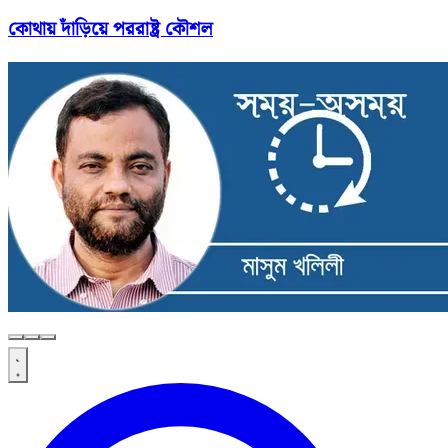
কোথায় দাঁড়িয়ে পররাষ্ট্র কৌশল