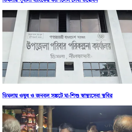
ডিমলায় পূবালী ব্যাংকের ক্যাশলেস সেবা উদ্বোধন
ডিমলায় ওষুধ ও জনবল সঙ্কটে মা-শিশু স্বাস্থ্যসেবা স্থবির