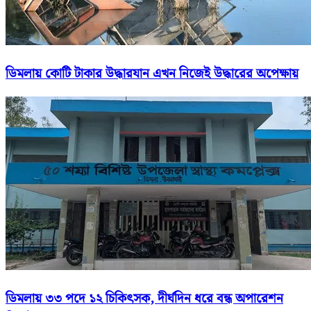
ডিমলায় কোটি টাকার উদ্ধারযান এখন নিজেই উদ্ধারের অপেক্ষায়
ডিমলায় ৩৩ পদে ১২ চিকিৎসক, দীর্ঘদিন ধরে বন্ধ অপারেশন