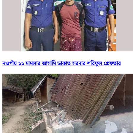
নওগাঁয় ১১ মামলার আসামি ডাকাত সরদার শরিফুল গ্রেফতার