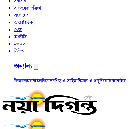
সর্বশেষ
আজকের পত্রিকা
বাংলাদেশ
আন্তর্জাতিক
খেলা
অর্থনীতি
মতামত
ভিডিও
অন্যান্য
ফিচার
লাইফস্টাইল
বিনোদন
শিল্প ও সাহিত্য
বিজ্ঞান ও প্রযুক্তি
ফটো
আর্কাইভ