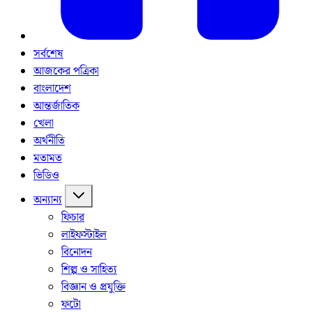
সর্বশেষ
আজকের পত্রিকা
বাংলাদেশ
আন্তর্জাতিক
খেলা
অর্থনীতি
মতামত
ভিডিও
অন্যান্য
ফিচার
লাইফস্টাইল
বিনোদন
শিল্প ও সাহিত্য
বিজ্ঞান ও প্রযুক্তি
ফটো