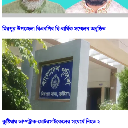
মিরপুর উপজেলা বিএনপির দ্বি-বার্ষিক সম্মেলন অনুষ্ঠিত
কুষ্টিয়ায় ডাম্পট্রাক-মোটরসাইকেলের সংঘর্ঘে নিহত ২