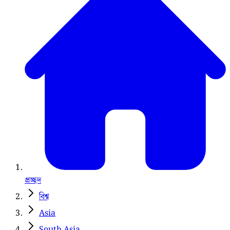
প্রচ্ছদ
বিশ্ব
Asia
South Asia