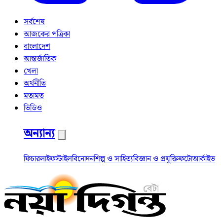
সর্বশেষ
আজকের পত্রিকা
বাংলাদেশ
আন্তর্জাতিক
খেলা
অর্থনীতি
মতামত
ভিডিও
অন্যান্য
ফিচার
লাইফস্টাইল
বিনোদন
শিল্প ও সাহিত্য
বিজ্ঞান ও প্রযুক্তি
ফটো
আর্কাইভ