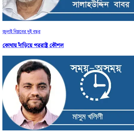
জুলাই বিপ্লবের দুই বছর
কোথায় দাঁড়িয়ে পররাষ্ট্র কৌশল