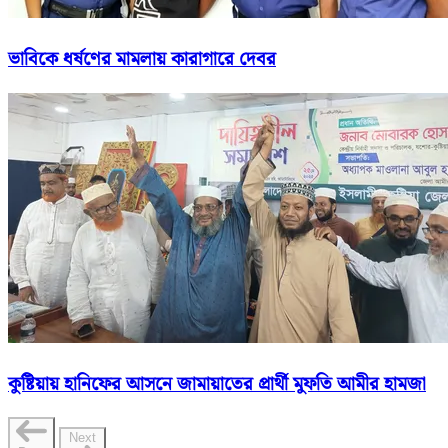
ভাবিকে ধর্ষণের মামলায় কারাগারে দেবর
কুষ্টিয়ায় হানিফের আসনে জামায়াতের প্রার্থী মুফতি আমীর হামজা
Next