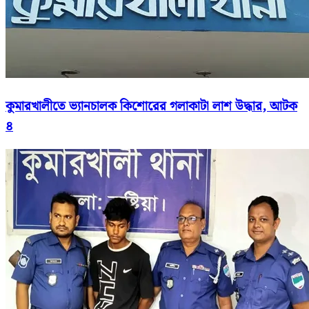
কুমারখালীতে ভ্যানচালক কিশোরের গলাকাটা লাশ উদ্ধার, আটক
৪