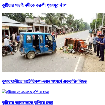
কুষ্টিয়ার গড়াই নদীতে তরুণী গৃহবধূর ঝাঁপ
কুমারখালীতে অটোরিকশা-ভ্যান সংঘর্ষে একব্যক্তি নিহত
কুষ্টিয়ায় ভ্যানচালকে কুপিয়ে হত্যা