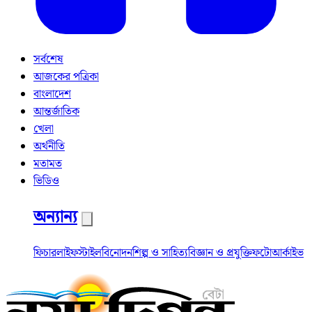
সর্বশেষ
আজকের পত্রিকা
বাংলাদেশ
আন্তর্জাতিক
খেলা
অর্থনীতি
মতামত
ভিডিও
অন্যান্য
ফিচার
লাইফস্টাইল
বিনোদন
শিল্প ও সাহিত্য
বিজ্ঞান ও প্রযুক্তি
ফটো
আর্কাইভ