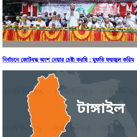
নির্বাচনে জোটবদ্ধ অংশ নেয়ার চেষ্টা করছি : মুফতি ফয়জুল করিম