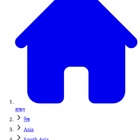
প্রচ্ছদ
বিশ্ব
Asia
South Asia