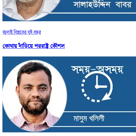
জুলাই বিপ্লবের দুই বছর
কোথায় দাঁড়িয়ে পররাষ্ট্র কৌশল