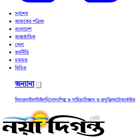
সর্বশেষ
আজকের পত্রিকা
বাংলাদেশ
আন্তর্জাতিক
খেলা
অর্থনীতি
মতামত
ভিডিও
অন্যান্য
ফিচার
লাইফস্টাইল
বিনোদন
শিল্প ও সাহিত্য
বিজ্ঞান ও প্রযুক্তি
ফটো
আর্কাইভ