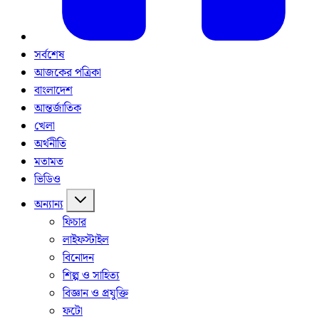
সর্বশেষ
আজকের পত্রিকা
বাংলাদেশ
আন্তর্জাতিক
খেলা
অর্থনীতি
মতামত
ভিডিও
অন্যান্য
ফিচার
লাইফস্টাইল
বিনোদন
শিল্প ও সাহিত্য
বিজ্ঞান ও প্রযুক্তি
ফটো