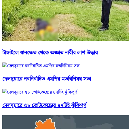
টাঙ্গাইলে ধানক্ষেত থেকে অজ্ঞাত নারীর লাশ উদ্ধার
দেলদুয়ারে নবনির্বাচিত এমপির মতবিনিময় সভা
দেলদুয়ারে ৫৮ ভোটকেন্দ্রের ৪৭টিই ঝুঁকিপূর্ণ