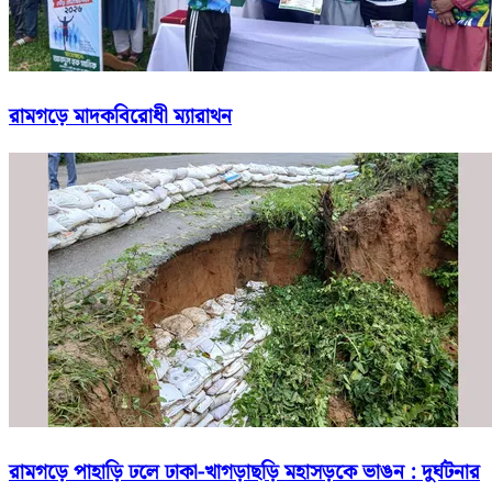
রামগড়ে মাদকবিরোধী ম্যারাথন
রামগড়ে পাহাড়ি ঢলে ঢাকা-খাগড়াছড়ি মহাসড়কে ভাঙন : দুর্ঘটনার