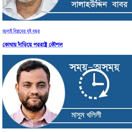
জুলাই বিপ্লবের দুই বছর
কোথায় দাঁড়িয়ে পররাষ্ট্র কৌশল