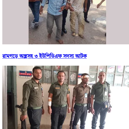
রামগড়ে অস্ত্রসহ ৩ ইউপিডিএফ সদস্য আটক