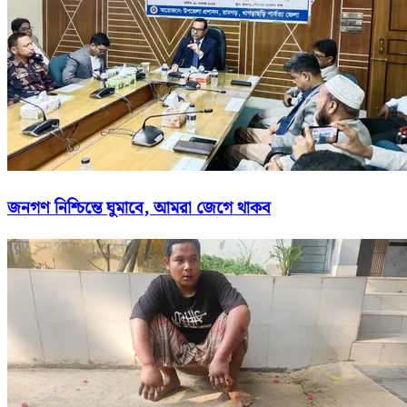
জনগণ নিশ্চিন্তে ঘুমাবে, আমরা জেগে থাকব