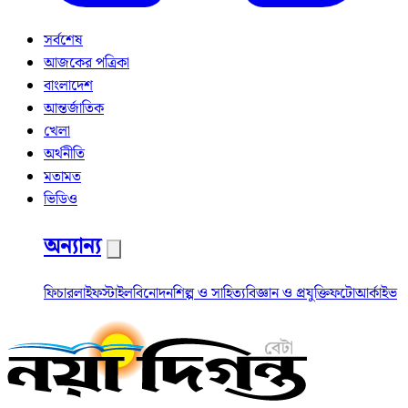
সর্বশেষ
আজকের পত্রিকা
বাংলাদেশ
আন্তর্জাতিক
খেলা
অর্থনীতি
মতামত
ভিডিও
অন্যান্য
ফিচার
লাইফস্টাইল
বিনোদন
শিল্প ও সাহিত্য
বিজ্ঞান ও প্রযুক্তি
ফটো
আর্কাইভ