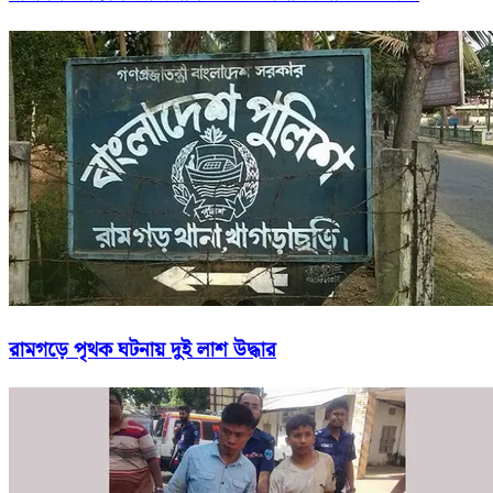
রামগড়ে পৃথক ঘটনায় দুই লাশ উদ্ধার