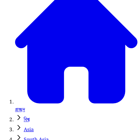
প্রচ্ছদ
বিশ্ব
Asia
South Asia