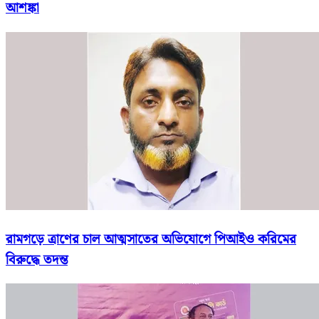
আশঙ্কা
রামগড়ে ত্রাণের চাল আত্মসাতের অভিযোগে পিআইও করিমের
বিরুদ্ধে তদন্ত