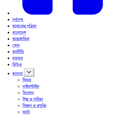
সর্বশেষ
আজকের পত্রিকা
বাংলাদেশ
আন্তর্জাতিক
খেলা
অর্থনীতি
মতামত
ভিডিও
অন্যান্য
ফিচার
লাইফস্টাইল
বিনোদন
শিল্প ও সাহিত্য
বিজ্ঞান ও প্রযুক্তি
ফটো