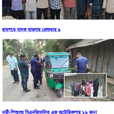
রামগড়ে মাদক মামলায় গ্রেফতার ৯
নারী-শিশুসহ সিএনজিচালিত এক অটোরিকশায় ১৬ জন!