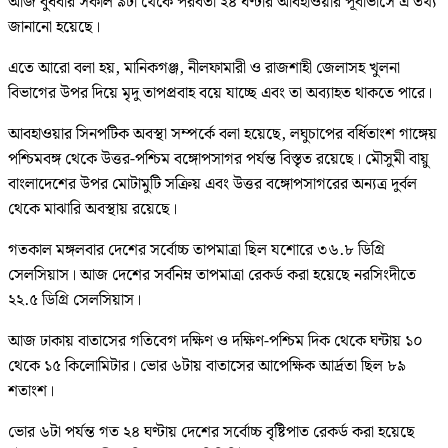
আজ বুধবার সকাল ৯টা থেকে পরবর্তী ২৪ ঘণ্টার আবহাওয়ার পূর্বাভাসে এ তথ্য
জানানো হয়েছে।
এতে আরো বলা হয়, মানিকগঞ্জ, নীলফামারী ও রাজশাহী জেলাসহ খুলনা
বিভাগের উপর দিয়ে মৃদু তাপপ্রবাহ বয়ে যাচ্ছে এবং তা অব্যাহত থাকতে পারে।
আবহাওয়ার সিনপটিক অবস্থা সম্পর্কে বলা হয়েছে, লঘুচাপের বর্ধিতাংশ গাঙ্গেয়
পশ্চিমবঙ্গ থেকে উত্তর-পশ্চিম বঙ্গোপসাগর পর্যন্ত বিস্তৃত রয়েছে। মৌসুমী বায়ু
বাংলাদেশের উপর মোটামুটি সক্রিয় এবং উত্তর বঙ্গোপসাগরের অন্যত্র দুর্বল
থেকে মাঝারি অবস্থায় রয়েছে।
গতকাল মঙ্গলবার দেশের সর্বোচ্চ তাপমাত্রা ছিল যশোরে ৩৬.৮ ডিগ্রি
সেলসিয়াস। আজ দেশের সর্বনিম্ন তাপমাত্রা রেকর্ড করা হয়েছে নরসিংদীতে
২২.৫ ডিগ্রি সেলসিয়াস।
আজ ঢাকায় বাতাসের গতিবেগ দক্ষিণ ও দক্ষিণ-পশ্চিম দিক থেকে ঘন্টায় ১০
থেকে ১৫ কিলোমিটার। ভোর ৬টায় বাতাসের আপেক্ষিক আর্দ্রতা ছিল ৮৯
শতাংশ।
ভোর ৬টা পর্যন্ত গত ২৪ ঘণ্টায় দেশের সর্বোচ্চ বৃষ্টিপাত রেকর্ড করা হয়েছে