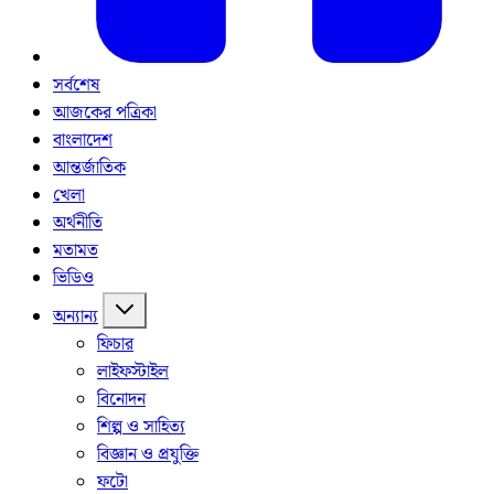
সর্বশেষ
আজকের পত্রিকা
বাংলাদেশ
আন্তর্জাতিক
খেলা
অর্থনীতি
মতামত
ভিডিও
অন্যান্য
ফিচার
লাইফস্টাইল
বিনোদন
শিল্প ও সাহিত্য
বিজ্ঞান ও প্রযুক্তি
ফটো