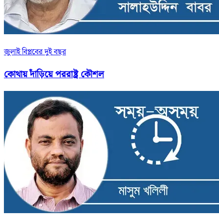
জুলাই বিপ্লবের দুই বছর
কোথায় দাঁড়িয়ে পররাষ্ট্র কৌশল