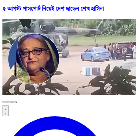
৫ আগস্ট পাসপোর্ট নিয়েই দেশ ছাড়েন শেখ হাসিনা