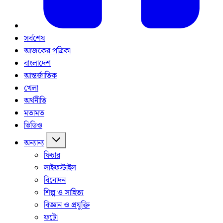
সর্বশেষ
আজকের পত্রিকা
বাংলাদেশ
আন্তর্জাতিক
খেলা
অর্থনীতি
মতামত
ভিডিও
অন্যান্য
ফিচার
লাইফস্টাইল
বিনোদন
শিল্প ও সাহিত্য
বিজ্ঞান ও প্রযুক্তি
ফটো