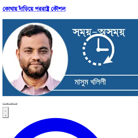
কোথায় দাঁড়িয়ে পররাষ্ট্র কৌশল