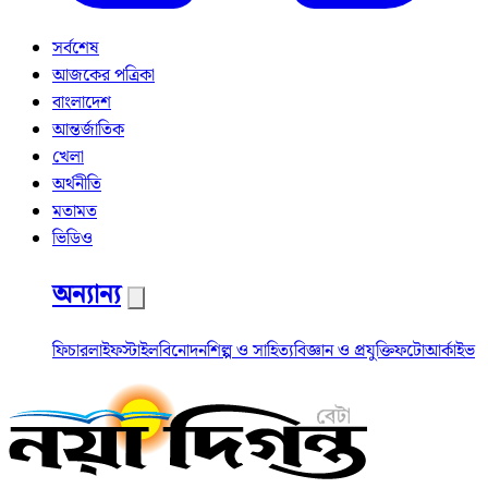
সর্বশেষ
আজকের পত্রিকা
বাংলাদেশ
আন্তর্জাতিক
খেলা
অর্থনীতি
মতামত
ভিডিও
অন্যান্য
ফিচার
লাইফস্টাইল
বিনোদন
শিল্প ও সাহিত্য
বিজ্ঞান ও প্রযুক্তি
ফটো
আর্কাইভ