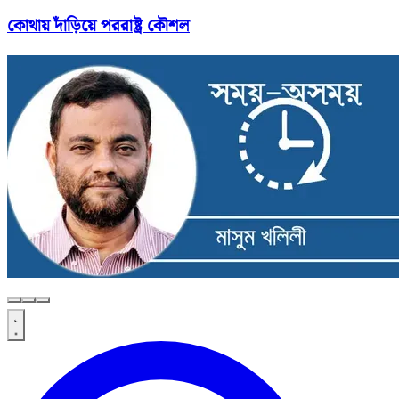
কোথায় দাঁড়িয়ে পররাষ্ট্র কৌশল