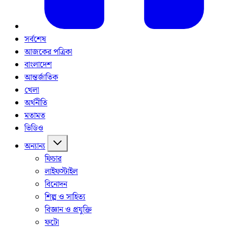
সর্বশেষ
আজকের পত্রিকা
বাংলাদেশ
আন্তর্জাতিক
খেলা
অর্থনীতি
মতামত
ভিডিও
অন্যান্য
ফিচার
লাইফস্টাইল
বিনোদন
শিল্প ও সাহিত্য
বিজ্ঞান ও প্রযুক্তি
ফটো