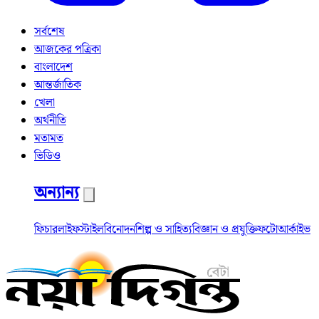
সর্বশেষ
আজকের পত্রিকা
বাংলাদেশ
আন্তর্জাতিক
খেলা
অর্থনীতি
মতামত
ভিডিও
অন্যান্য
ফিচার
লাইফস্টাইল
বিনোদন
শিল্প ও সাহিত্য
বিজ্ঞান ও প্রযুক্তি
ফটো
আর্কাইভ