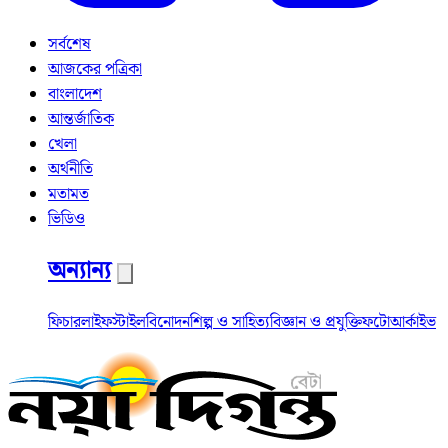
সর্বশেষ
আজকের পত্রিকা
বাংলাদেশ
আন্তর্জাতিক
খেলা
অর্থনীতি
মতামত
ভিডিও
অন্যান্য
ফিচার
লাইফস্টাইল
বিনোদন
শিল্প ও সাহিত্য
বিজ্ঞান ও প্রযুক্তি
ফটো
আর্কাইভ