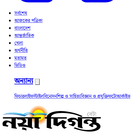
সর্বশেষ
আজকের পত্রিকা
বাংলাদেশ
আন্তর্জাতিক
খেলা
অর্থনীতি
মতামত
ভিডিও
অন্যান্য
ফিচার
লাইফস্টাইল
বিনোদন
শিল্প ও সাহিত্য
বিজ্ঞান ও প্রযুক্তি
ফটো
আর্কাইভ