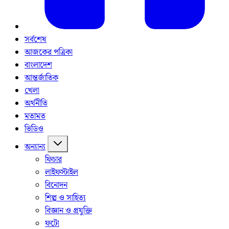
সর্বশেষ
আজকের পত্রিকা
বাংলাদেশ
আন্তর্জাতিক
খেলা
অর্থনীতি
মতামত
ভিডিও
অন্যান্য
ফিচার
লাইফস্টাইল
বিনোদন
শিল্প ও সাহিত্য
বিজ্ঞান ও প্রযুক্তি
ফটো