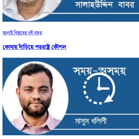
জুলাই বিপ্লবের দুই বছর
কোথায় দাঁড়িয়ে পররাষ্ট্র কৌশল