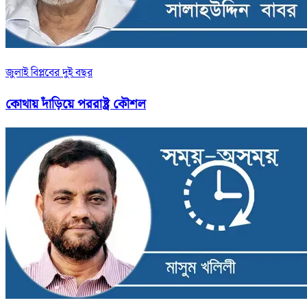
জুলাই বিপ্লবের দুই বছর
কোথায় দাঁড়িয়ে পররাষ্ট্র কৌশল