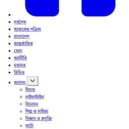
সর্বশেষ
আজকের পত্রিকা
বাংলাদেশ
আন্তর্জাতিক
খেলা
অর্থনীতি
মতামত
ভিডিও
অন্যান্য
ফিচার
লাইফস্টাইল
বিনোদন
শিল্প ও সাহিত্য
বিজ্ঞান ও প্রযুক্তি
ফটো