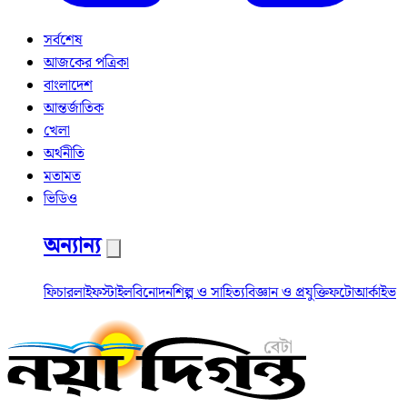
সর্বশেষ
আজকের পত্রিকা
বাংলাদেশ
আন্তর্জাতিক
খেলা
অর্থনীতি
মতামত
ভিডিও
অন্যান্য
ফিচার
লাইফস্টাইল
বিনোদন
শিল্প ও সাহিত্য
বিজ্ঞান ও প্রযুক্তি
ফটো
আর্কাইভ