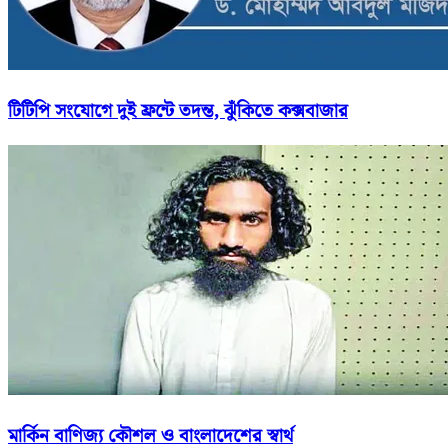
টিটিপি সংযোগে দুই ফ্রন্টে তদন্ত, ঝুঁকিতে কক্সবাজার
মার্কিন বাণিজ্য কৌশল ও বাংলাদেশের স্বার্থ