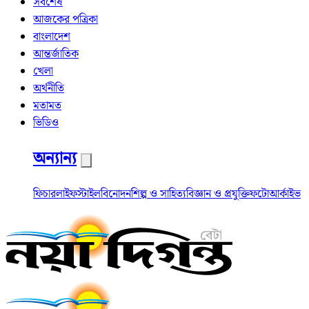
সর্বশেষ
আজকের পত্রিকা
বাংলাদেশ
আন্তর্জাতিক
খেলা
অর্থনীতি
মতামত
ভিডিও
অন্যান্য
ফিচার
লাইফস্টাইল
বিনোদন
শিল্প ও সাহিত্য
বিজ্ঞান ও প্রযুক্তি
ফটো
আর্কাইভ