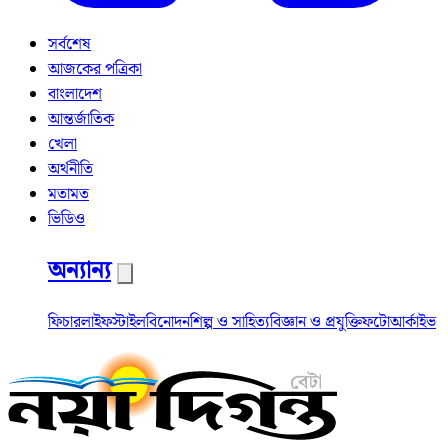
সর্বশেষ
আজকের পত্রিকা
বাংলাদেশ
আন্তর্জাতিক
খেলা
অর্থনীতি
মতামত
ভিডিও
অন্যান্য
ফিচার
লাইফস্টাইল
বিনোদন
শিল্প ও সাহিত্য
বিজ্ঞান ও প্রযুক্তি
ফটো
আর্কাইভ