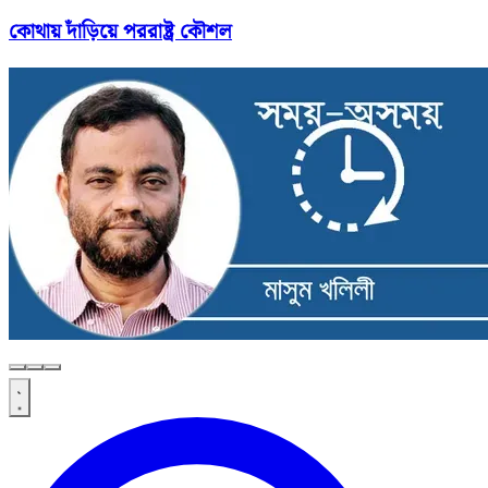
কোথায় দাঁড়িয়ে পররাষ্ট্র কৌশল