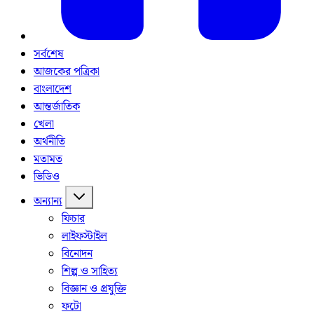
সর্বশেষ
আজকের পত্রিকা
বাংলাদেশ
আন্তর্জাতিক
খেলা
অর্থনীতি
মতামত
ভিডিও
অন্যান্য
ফিচার
লাইফস্টাইল
বিনোদন
শিল্প ও সাহিত্য
বিজ্ঞান ও প্রযুক্তি
ফটো