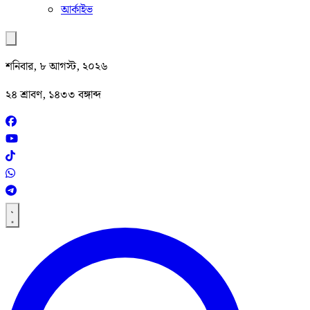
আর্কাইভ
শনিবার, ৮ আগস্ট, ২০২৬
২৪ শ্রাবণ, ১৪৩৩ বঙ্গাব্দ