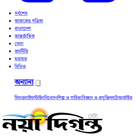
সর্বশেষ
আজকের পত্রিকা
বাংলাদেশ
আন্তর্জাতিক
খেলা
অর্থনীতি
মতামত
ভিডিও
অন্যান্য
ফিচার
লাইফস্টাইল
বিনোদন
শিল্প ও সাহিত্য
বিজ্ঞান ও প্রযুক্তি
ফটো
আর্কাইভ