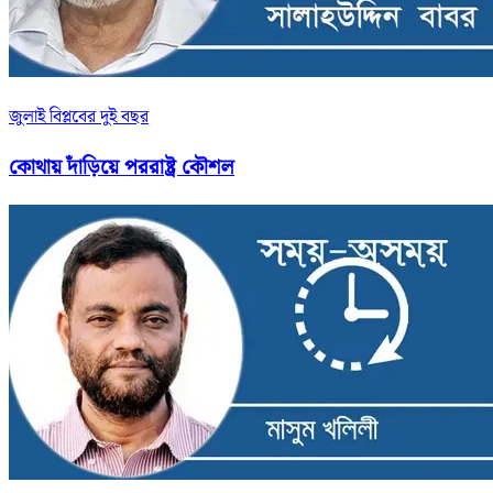
জুলাই বিপ্লবের দুই বছর
কোথায় দাঁড়িয়ে পররাষ্ট্র কৌশল