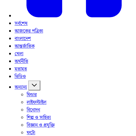
সর্বশেষ
আজকের পত্রিকা
বাংলাদেশ
আন্তর্জাতিক
খেলা
অর্থনীতি
মতামত
ভিডিও
অন্যান্য
ফিচার
লাইফস্টাইল
বিনোদন
শিল্প ও সাহিত্য
বিজ্ঞান ও প্রযুক্তি
ফটো