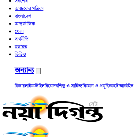
সর্বশেষ
আজকের পত্রিকা
বাংলাদেশ
আন্তর্জাতিক
খেলা
অর্থনীতি
মতামত
ভিডিও
অন্যান্য
ফিচার
লাইফস্টাইল
বিনোদন
শিল্প ও সাহিত্য
বিজ্ঞান ও প্রযুক্তি
ফটো
আর্কাইভ