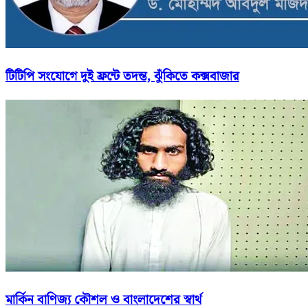
টিটিপি সংযোগে দুই ফ্রন্টে তদন্ত, ঝুঁকিতে কক্সবাজার
মার্কিন বাণিজ্য কৌশল ও বাংলাদেশের স্বার্থ