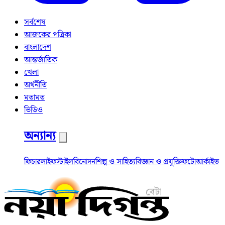
সর্বশেষ
আজকের পত্রিকা
বাংলাদেশ
আন্তর্জাতিক
খেলা
অর্থনীতি
মতামত
ভিডিও
অন্যান্য
ফিচার
লাইফস্টাইল
বিনোদন
শিল্প ও সাহিত্য
বিজ্ঞান ও প্রযুক্তি
ফটো
আর্কাইভ