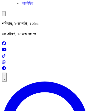
আর্কাইভ
শনিবার, ৮ আগস্ট, ২০২৬
২৪ শ্রাবণ, ১৪৩৩ বঙ্গাব্দ