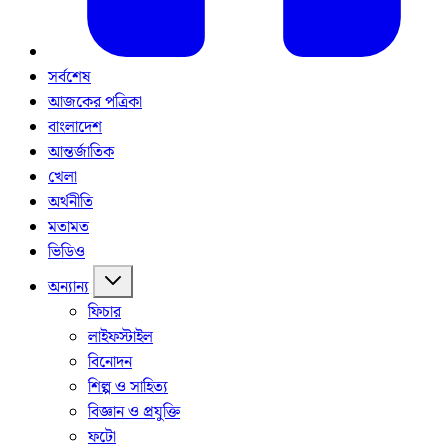
সর্বশেষ
আজকের পত্রিকা
বাংলাদেশ
আন্তর্জাতিক
খেলা
অর্থনীতি
মতামত
ভিডিও
অন্যান্য
ফিচার
লাইফস্টাইল
বিনোদন
শিল্প ও সাহিত্য
বিজ্ঞান ও প্রযুক্তি
ফটো