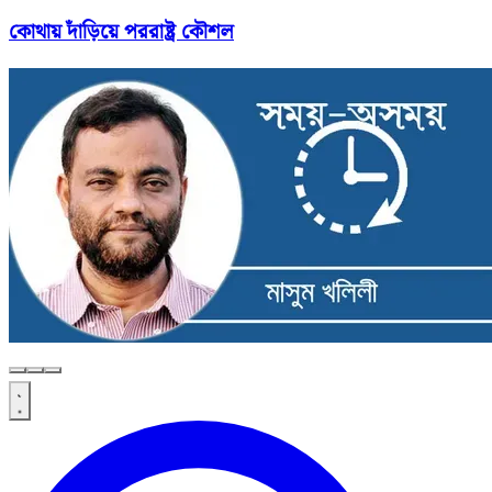
কোথায় দাঁড়িয়ে পররাষ্ট্র কৌশল