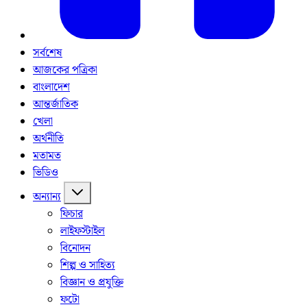
সর্বশেষ
আজকের পত্রিকা
বাংলাদেশ
আন্তর্জাতিক
খেলা
অর্থনীতি
মতামত
ভিডিও
অন্যান্য
ফিচার
লাইফস্টাইল
বিনোদন
শিল্প ও সাহিত্য
বিজ্ঞান ও প্রযুক্তি
ফটো