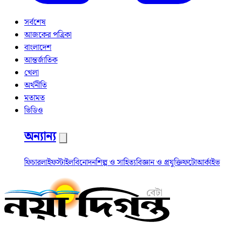
সর্বশেষ
আজকের পত্রিকা
বাংলাদেশ
আন্তর্জাতিক
খেলা
অর্থনীতি
মতামত
ভিডিও
অন্যান্য
ফিচার
লাইফস্টাইল
বিনোদন
শিল্প ও সাহিত্য
বিজ্ঞান ও প্রযুক্তি
ফটো
আর্কাইভ