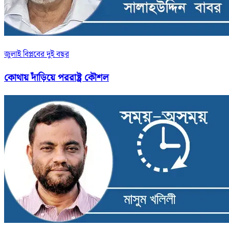
জুলাই বিপ্লবের দুই বছর
কোথায় দাঁড়িয়ে পররাষ্ট্র কৌশল