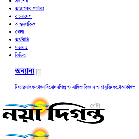
সর্বশেষ
আজকের পত্রিকা
বাংলাদেশ
আন্তর্জাতিক
খেলা
অর্থনীতি
মতামত
ভিডিও
অন্যান্য
ফিচার
লাইফস্টাইল
বিনোদন
শিল্প ও সাহিত্য
বিজ্ঞান ও প্রযুক্তি
ফটো
আর্কাইভ