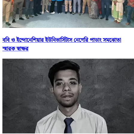
ববি ও ইন্দোনেশিয়ার ইউনিভার্সিটাস নেগেরি পাডাং সমঝোতা
স্মারক স্বাক্ষর