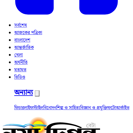
সর্বশেষ
আজকের পত্রিকা
বাংলাদেশ
আন্তর্জাতিক
খেলা
অর্থনীতি
মতামত
ভিডিও
অন্যান্য
ফিচার
লাইফস্টাইল
বিনোদন
শিল্প ও সাহিত্য
বিজ্ঞান ও প্রযুক্তি
ফটো
আর্কাইভ