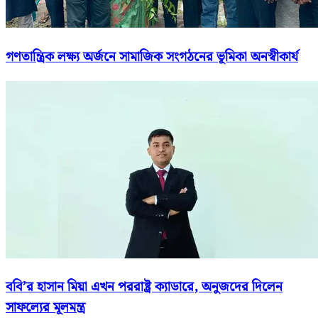
গণতান্ত্রিক লক্ষ্য অর্জনে সামাজিক সংগঠনের ভূমিকা অনস্বীকার্য
ববি’র হাসান মিয়া এখন পররাষ্ট্র ক্যাডারে, অনুজদের দিলেন
সাফল্যের মূলমন্ত্র