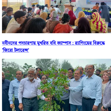
নবীনদের পদচারণায় মুখরিত ববি ক্যাম্পাস : র‍্যাগিংয়ের বিরুদ্ধে
'জিরো টলারেন্স'