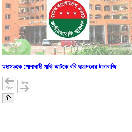
মহাসড়কে পোনাবাহী গাড়ি আটকে ববি ছাত্রদলের চাঁদাবাজি
Next
Prev