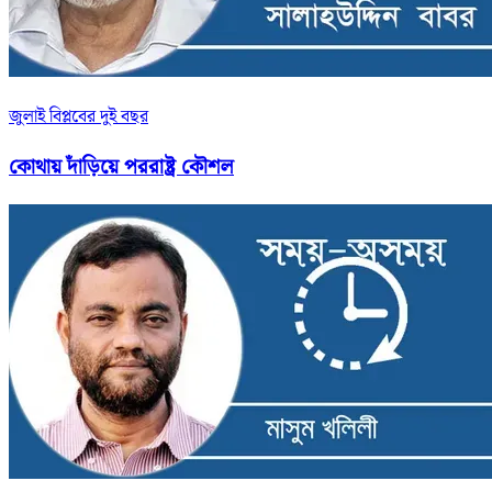
জুলাই বিপ্লবের দুই বছর
কোথায় দাঁড়িয়ে পররাষ্ট্র কৌশল