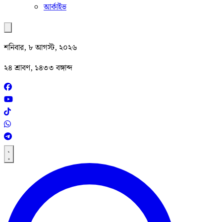
আর্কাইভ
শনিবার, ৮ আগস্ট, ২০২৬
২৪ শ্রাবণ, ১৪৩৩ বঙ্গাব্দ