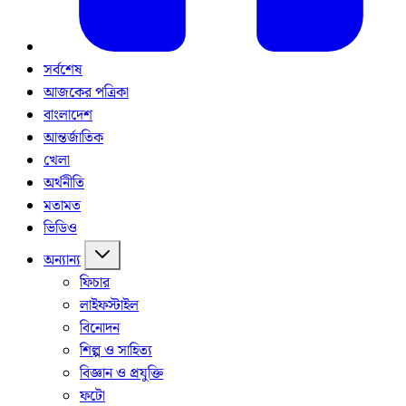
সর্বশেষ
আজকের পত্রিকা
বাংলাদেশ
আন্তর্জাতিক
খেলা
অর্থনীতি
মতামত
ভিডিও
অন্যান্য
ফিচার
লাইফস্টাইল
বিনোদন
শিল্প ও সাহিত্য
বিজ্ঞান ও প্রযুক্তি
ফটো