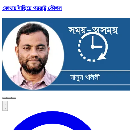
কোথায় দাঁড়িয়ে পররাষ্ট্র কৌশল