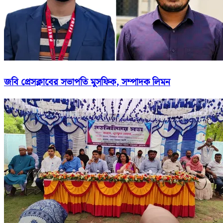
জ‌বি প্রেসক্লা‌বের সভাপ‌তি মুস‌ফিক, সম্পাদক লিমন