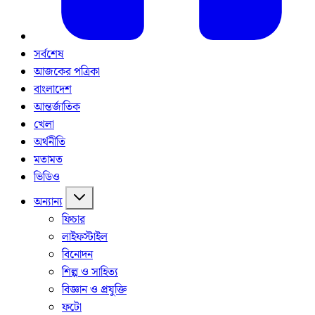
সর্বশেষ
আজকের পত্রিকা
বাংলাদেশ
আন্তর্জাতিক
খেলা
অর্থনীতি
মতামত
ভিডিও
অন্যান্য
ফিচার
লাইফস্টাইল
বিনোদন
শিল্প ও সাহিত্য
বিজ্ঞান ও প্রযুক্তি
ফটো