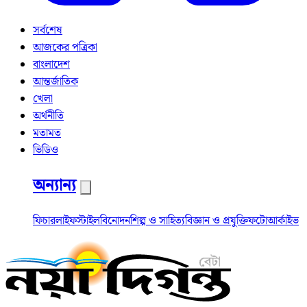
সর্বশেষ
আজকের পত্রিকা
বাংলাদেশ
আন্তর্জাতিক
খেলা
অর্থনীতি
মতামত
ভিডিও
অন্যান্য
ফিচার
লাইফস্টাইল
বিনোদন
শিল্প ও সাহিত্য
বিজ্ঞান ও প্রযুক্তি
ফটো
আর্কাইভ