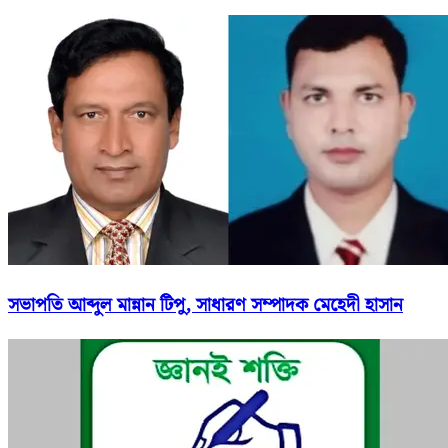
সভাপতি আব্দুল মান্নান টিপু, সাধারণ সম্পাদক মেহেদী হাসান