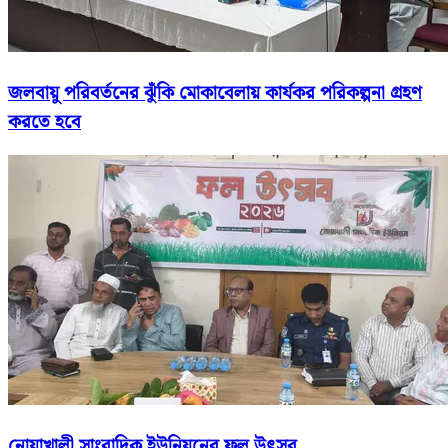
জলবায়ু পরিবর্তনের ঝুঁকি মোকাবেলায় কার্যকর পরিকল্পনা গ্রহণ
করতে হবে
নোয়াখালী সাংবাদিক ইউনিয়নের ফল উৎসব