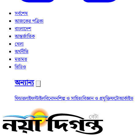
সর্বশেষ
আজকের পত্রিকা
বাংলাদেশ
আন্তর্জাতিক
খেলা
অর্থনীতি
মতামত
ভিডিও
অন্যান্য
ফিচার
লাইফস্টাইল
বিনোদন
শিল্প ও সাহিত্য
বিজ্ঞান ও প্রযুক্তি
ফটো
আর্কাইভ