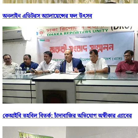
অনলাইন এডিটরস অ্যালায়েন্সের ফল উৎসব
কেআইবি তহবিল বিতর্ক: চাঁদাবাজির অভিযোগ অস্বীকার এ্যাবের