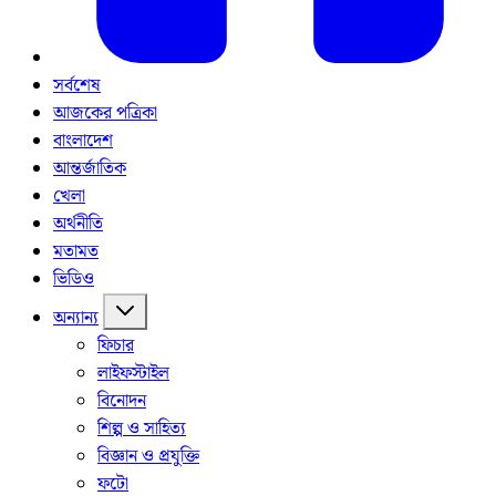
সর্বশেষ
আজকের পত্রিকা
বাংলাদেশ
আন্তর্জাতিক
খেলা
অর্থনীতি
মতামত
ভিডিও
অন্যান্য
ফিচার
লাইফস্টাইল
বিনোদন
শিল্প ও সাহিত্য
বিজ্ঞান ও প্রযুক্তি
ফটো