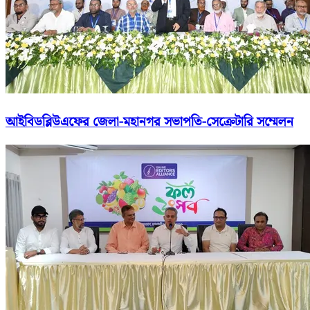
আইবিডব্লিউএফের জেলা-মহানগর সভাপতি-সেক্রেটারি সম্মেলন