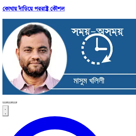
কোথায় দাঁড়িয়ে পররাষ্ট্র কৌশল